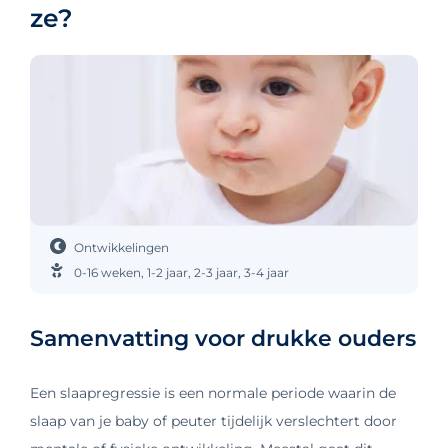
ze?
Ontwikkelingen
0-16 weken
,
1-2 jaar
,
2-3 jaar
,
3-4 jaar
Samenvatting voor drukke ouders
Een slaapregressie is een normale periode waarin de
slaap van je baby of peuter tijdelijk verslechtert door