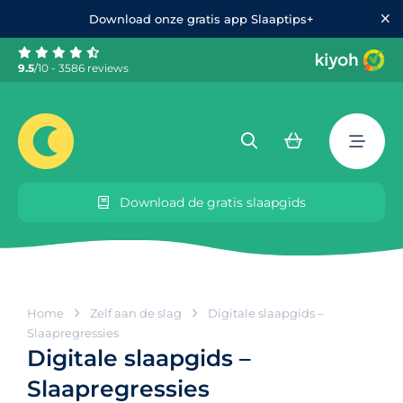
Download onze gratis app Slaaptips+
9.5
/10 - 3586 reviews
Download de gratis slaapgids
Home
Zelf aan de slag
Digitale slaapgids –
Slaapregressies
Digitale slaapgids –
Slaapregressies