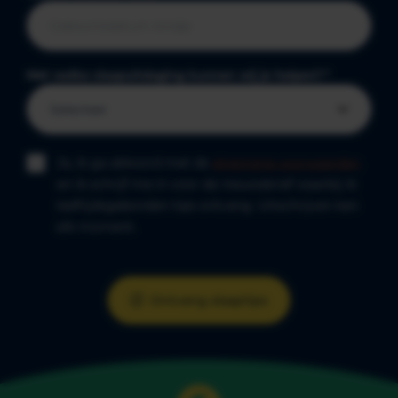
Met welke slaapuitdaging kunnen wij je helpen?
*
Ja, ik ga akkoord met de
algemene voorwaarden
en ik schrijf me in voor de nieuwsbrief waarbij ik
leeftijdsgebonden tips ontvang. Uitschrijven kan
elk moment.
Ontvang slaaptips