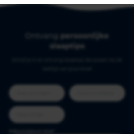
Ontvang
persoonlijke
slaaptips
Schrijf je in en ontvang slaaptips die passen bij de
leeftijd van jouw kind!
Geboortedatum kind
*