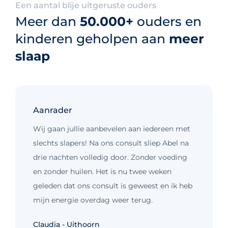
Een aantal blije uitgeruste ouders
Meer dan
50.000+
ouders en
kinderen geholpen aan
meer
slaap
Aanrader
Wij gaan jullie aanbevelen aan iedereen met
slechts slapers! Na ons consult sliep Abel na
drie nachten volledig door. Zonder voeding
en zonder huilen. Het is nu twee weken
geleden dat ons consult is geweest en ik heb
mijn energie overdag weer terug.
Kim - Loosdrecht
Claudia - Uithoorn
Murelle - Groningen
Cynthia - Nootdorp
Daniëlle - Haarlem