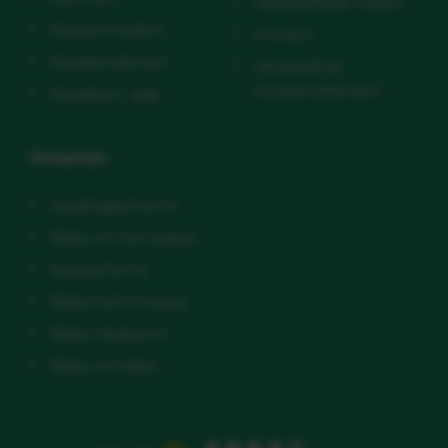
Veelgestelde vragen
Slaapconsulten
Contact
Slaapproducten
Vergoeding
zorgverzekeraars
Slaaptips+ app
Slaaptips
Voedingsschema
Baby wil niet slapen
slaapschema
Baby huilt in slaap
Baby inbakeren
Baby omrollen