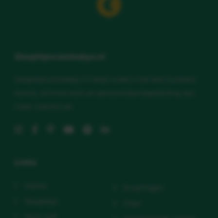
Slaaptipsvoorbabys.nl
Slaaptipsvoorbabys.nl helpt ouders met betrouwbare
kennis, slimme tools en persoonlijke begeleiding aan
meer (nacht)rust.
Links
Home
Ervaringen
Slaaptips
Over
Start zelf