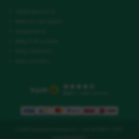
Voedingsschema
Baby wil niet slapen
slaapschema
Baby huilt in slaap
Baby inbakeren
Baby omrollen
9.5
/10 - 3586 reviews
© 2026 Slaaptipsvoorbabys B.V. - KvK: 81783671 - BTW:
NL862218329B01