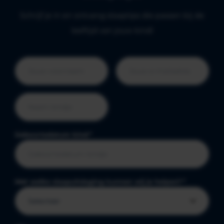
Schrijf je in en ontvang slaaptips die passen bij de
leeftijd van jouw kind!
Geboortedatum kind
*
Met welke slaapuitdaging kunnen wij je helpen?
*