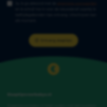
Ja, ik ga akkoord met de
algemene voorwaarden
en ik schrijf me in voor de nieuwsbrief waarbij ik
leeftijdsgebonden tips ontvang. Uitschrijven kan
elk moment.
Ontvang slaaptips
Slaaptipsvoorbabys.nl
Slaaptipsvoorbabys.nl helpt ouders met betrouwbare