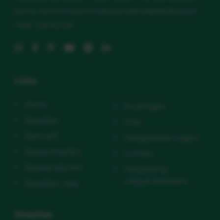
kennis, slimme tools en persoonlijke begeleiding aan
meer (nacht)rust.
Links
Home
Ervaringen
Slaaptips
Over
Start zelf
Veelgestelde vragen
Slaapconsulten
Contact
Slaapproducten
Vergoeding
zorgverzekeraars
Slaaptips+ app
Slaaptips