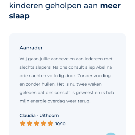
kinderen geholpen aan
meer
slaap
Aanrader
Wij gaan jullie aanbevelen aan iedereen met
slechts slapers! Na ons consult sliep Abel na
drie nachten volledig door. Zonder voeding
en zonder huilen. Het is nu twee weken
geleden dat ons consult is geweest en ik heb
mijn energie overdag weer terug.
Kim - Loosdrecht
Claudia - Uithoorn
Murelle - Groningen
Cynthia - Nootdorp
Daniëlle - Haarlem
Charlotte - Amsterdam
10/10
10/10
10/10
10/10
10/10
9/10