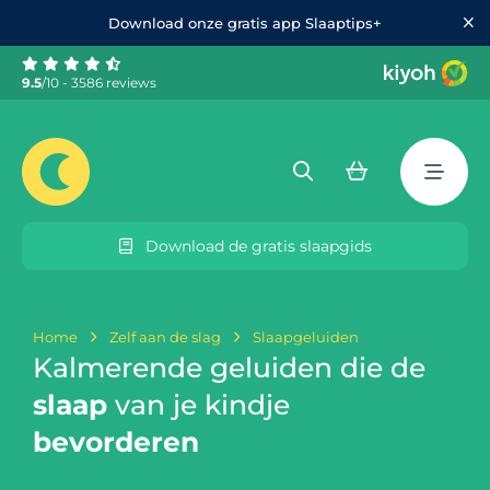
Download onze gratis app Slaaptips+
9.5
/10 - 3586 reviews
Download de gratis slaapgids
Home
Zelf aan de slag
Slaapgeluiden
Kalmerende geluiden die de
slaap
van je kindje
bevorderen