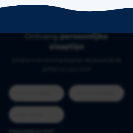
Ontvang
persoonlijke
slaaptips
Schrijf je in en ontvang slaaptips die passen bij de
leeftijd van jouw kind!
Geboortedatum kind
*