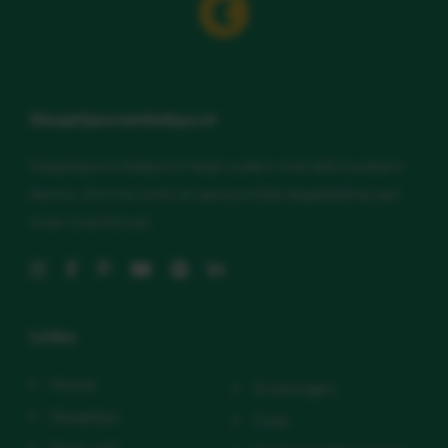
Slaaptipsvoorbabys.nl
Slaaptipsvoorbabys.nl helpt ouders met betrouwbare
kennis, slimme tools en persoonlijke begeleiding aan
meer (nacht)rust.
Links
Home
Ervaringen
Slaaptips
Over