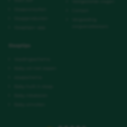
Start zelf
Veelgestelde vragen
Slaapconsulten
Contact
Slaapproducten
Vergoeding
zorgverzekeraars
Slaaptips+ app
Slaaptips
Voedingsschema
Baby wil niet slapen
slaapschema
Baby huilt in slaap
Baby inbakeren
Baby omrollen