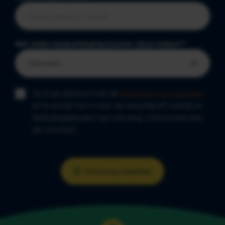
Met welke slaapuitdaging kunnen wij je helpen?
*
Ja, ik ga akkoord met de
algemene voorwaarden
en ik schrijf me in voor de nieuwsbrief waarbij ik
leeftijdsgebonden tips ontvang. Uitschrijven kan
elk moment.
Ontvang slaaptips