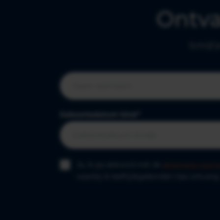
Ontv
Schrijf 
Geboortedatum kind
*
Ja, ik ga akkoord met de
algemene voorw
waarbij ik leeftijdsgebonden tips ontvang