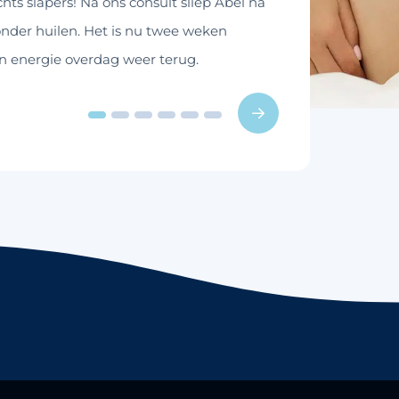
hts slapers! Na ons consult sliep Abel na
onder huilen. Het is nu twee weken
jn energie overdag weer terug.