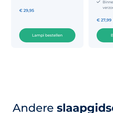
Binne
verzo
€
29,95
€
27,99
Lampi bestellen
B
Andere
slaapgid