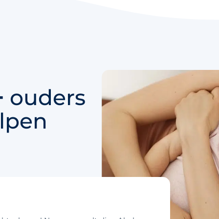
+
ouders
lpen