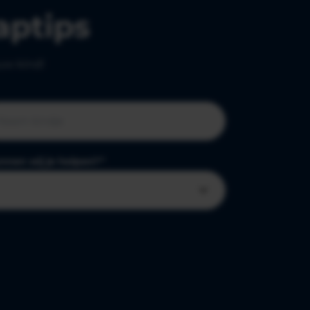
aptips
ouw kind!
nnen wij je helpen?
*