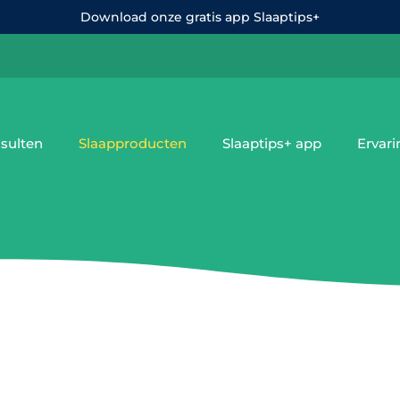
Download onze gratis app Slaaptips+
sulten
Slaapproducten
Slaaptips+ app
Ervar