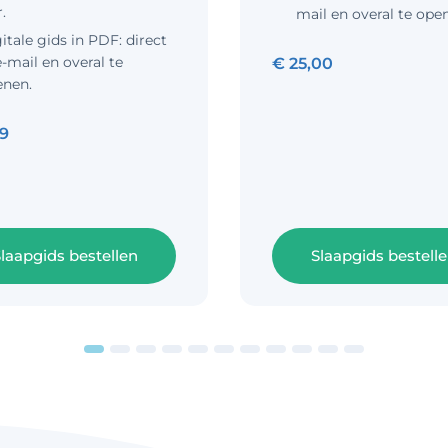
r.
mail en overal te ope
itale gids in PDF: direct
e-mail en overal te
€
25,00
enen.
99
laapgids bestellen
Slaapgids bestell