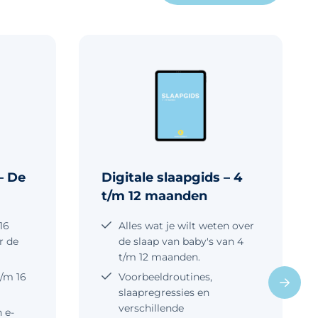
– De
Digitale slaapgids – 4
t/m 12 maanden
16
Alles wat je wilt weten over
r de
de slaap van baby's van 4
t/m 12 maanden.
t/m 16
Voorbeeldroutines,
slaapregressies en
verschillende
n e-