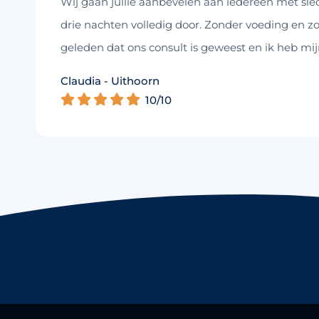
Wij gaan jullie aanbevelen aan iedereen met slec
drie nachten volledig door. Zonder voeding en z
geleden dat ons consult is geweest en ik heb mi
Claudia - Uithoorn
Murelle - Groningen
Kim - Loosdrecht
10/10
10/10
10/10
Daniëlle - Haarlem
10/10
Cynthia - Nootdorp
10/10
Charlotte - Amsterdam
9/10