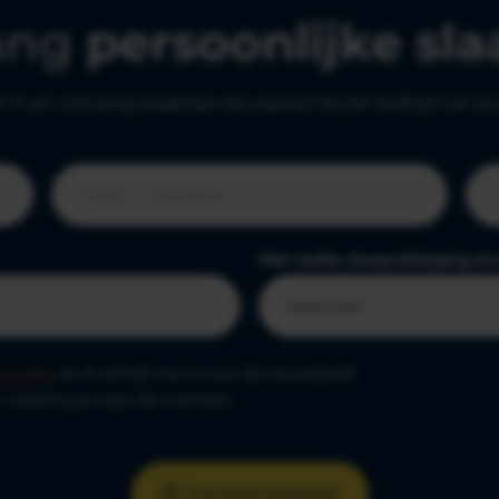
ang
persoonlijke sla
je in en ontvang slaaptips die passen bij de leeftijd van j
Met welke slaapuitdaging ku
aarden
en ik schrijf me in voor de nieuwsbrief
. Uitschrijven kan elk moment.
Ontvang slaaptips