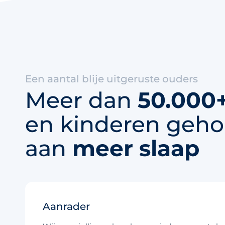
Een aantal blije uitgeruste ouders
Meer dan
50.000
en kinderen geho
aan
meer slaap
Aanrader