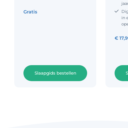
jaa
Dig
Gratis
in 
op
€
17,
Slaapgids bestellen
S