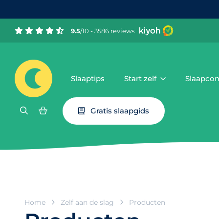
9.5
/10 - 3586 reviews
Slaaptips
Start zelf
Slaapcon
Gratis slaapgids
Home
Zelf aan de slag
Producten