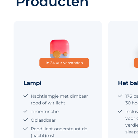
Producten
In 24 uur verzonden
Lampi
Het ba
Nachtlampje met dimbaar
176 pa
rood of wit licht
30 ho
Timerfunctie
Inclu
voor 
Oplaadbaar
verdi
Rood licht ondersteunt de
slaap
(nacht)rust