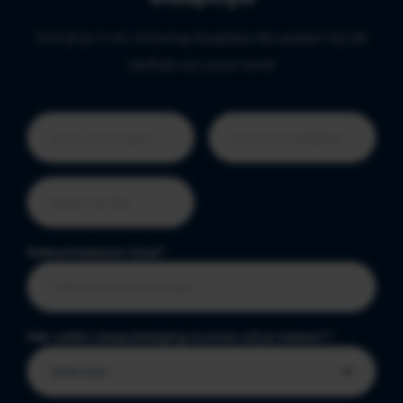
Schrijf je in en ontvang slaaptips die passen bij de
leeftijd van jouw kind!
Geboortedatum kind
*
Met welke slaapuitdaging kunnen wij je helpen?
*