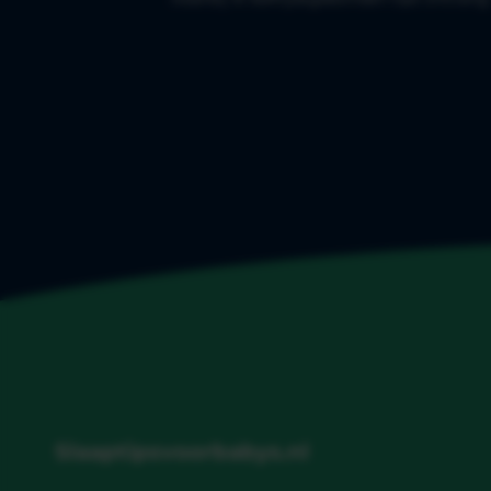
Slaaptipsvoorbabys.nl