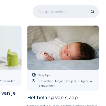
Slaaptips
2 maanden
0-16 weken
,
1-2 jaar
,
2-3 jaar
,
3-4 jaar
,
4-
12 maanden
 van je
Het belang van slaap
Samenvatting voor drukke ouders Slaap is