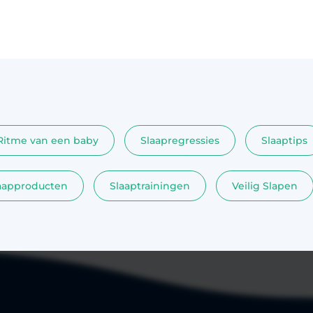
eeft dankzij een Australisch
Harvey Karp, die bestaat uit vij
ar een enzym in het bloed.
handelingen die de baarmoed
E blijkt een rol te spelen bij
en zo een gevoel van veilighe
lsel en de wekreflex. Meer
gaat om inbakeren, zij- of bui
 nodig, maar dit biedt hoop op
vasthouden, monotone geluid
 herkenning. Onderzoekers in
en zuigen, bij voorkeur geco
bben een stofje gevonden in
toegepast voor het beste resul
van baby’s met een verhoogd
baby onrustig, huilt hij veel of
egendood. Door dit stofje
maar niet om je baby kalmer
Ritme van een baby
Slaapregressies
Slaaptips
 vooraf herkennen of een
gerust. Je bent niet alleen en h
hoogd risico loopt op
aan jou. Veel pasgeboren baby’
aapproducten
Slaaptrainingen
Veilig Slapen
Dit is een baanbrekend
onrustig en moeten wennen a
dat het tot op heden vooraf
buiten de baarmoeder. En dat i
 onderzoeken of jouw baby een
niet zo gek. Vooral wanneer b
ico loopt. Door dit onderzoek
oververmoeid zijn is de kans 
llicht vooraf zien of een
veel huilen groter. In dit artik
rhoogd risico heeft.
vijf praktische tips die je kun
Wiegendood is het plotseling
om jouw baby te troosten. Kin
n een baby in de wieg. Bij
Harvey Karp De Amerikaanse k