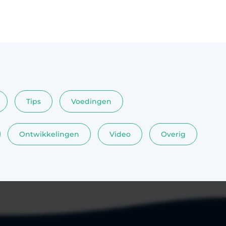
wel helpen je baby slaperig te maken
f
doordat de lichaamstemperatuur na het
er nabootsen
bad licht daalt. Dit effect ondersteunt de
id geven. Het
slaap maar is geen garantie voor
kligging
doorslapen. De beste tijd om je baby in bad
en, wiegen
te doen? Doe je jouw baby overdag in bad
mbineerd
of ‘s avonds voor het slapen gaan? Veel
taat. Is jouw
ouders willen weten wat de beste tijd is om
 lukt het
een baby in bad te doen. Bevordert een
en? Wees
Tips
Voedingen
badje de slaap van jouw kindje? We
et ligt niet
beantwoorden deze vraag in dit artikel aan
s zijn nog
de hand van een recent wetenschappelijk
Ontwikkelingen
Video
Overig
an het leven
artikel. Baby in bad doen voor het slapen of
s eigenlijk
overdag? Wat de beste tijd is om je baby in
aby’s moe of
bad te doen? Hier is geen eenduidig
op onrust en
antwoord op te geven. Er is niet per se een
el delen we
beste of slechtste tijd om je baby in bad te
t gebruiken
doen. Er zijn ouders die hun baby alleen
derarts
voor het slapen gaan in bad doen, maar
inderarts