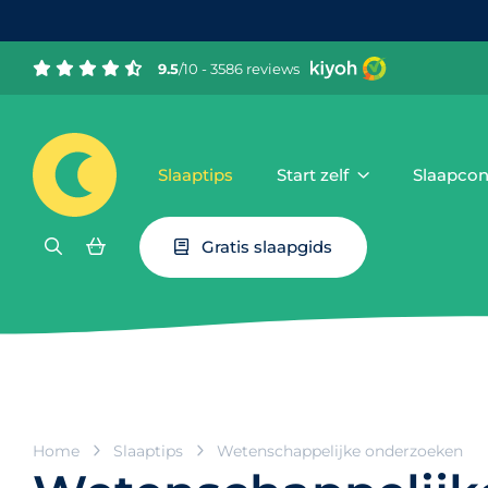
9.5
/10 - 3586 reviews
Slaaptips
Start zelf
Slaapcon
Gratis slaapgids
Home
Slaaptips
Wetenschappelijke onderzoeken