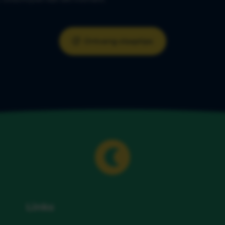
Ontvang slaaptips
Links