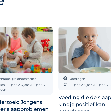
e
chappelijke onderzoeken
Voedingen
ken
,
1-2 jaar
,
2-3 jaar
,
3-4 jaar
,
4-
1-2 jaar
,
2-3 jaar
,
3-4 jaar
,
4-1
nden
Voeding die de slaap
erzoek: Jongens
kindje positief kan
eer slaapproblemen