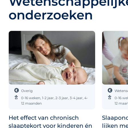
Wetenschappelijk
onderzoeken
Overig
Wetens
0-16 weken
,
1-2 jaar
,
2-3 jaar
,
3-4 jaar
,
4-
0-16 we
12 maanden
12 maa
Het effect van chronisch
Slaapond
slaaptekort voor kinderen én
lijken m