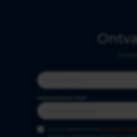
gedeeld dat ze enthousiast waren over
wiegendood i
onze werkwijze. Slaaptipsvoorbabys to the
te wijzen en 
rescue Inmiddels hebben wij al tientallen
slapen. Wieg
bekende Nederlands mogen begeleiden
Sudden Infa
naar meer (nacht)rust. Ook zij kennen, net
Ontv
Wiegendood 
als ieder ander, slaapproblemen en
de 2 en 6 ma
struggelen soms met het slaapgedrag van
wiegendood s
hun kindje. Wij zijn enorm trots op de lijst
Schrijf 
moment overli
met namen die wij al hebben mogen
20 baby’s in
begeleiden. Veel van hen hebben op
Instagram of YouTube gedeeld hoe zij door
ons zijn begeleid en
Geboortedatum kind
*
Ja, ik ga akkoord met de
algemene voorw
waarbij ik leeftijdsgebonden tips ontvang