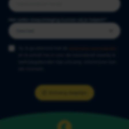
Met welke slaapuitdaging kunnen wij je helpen?
*
Ja, ik ga akkoord met de
algemene voorwaarden
en ik schrijf me in voor de nieuwsbrief waarbij ik
leeftijdsgebonden tips ontvang. Uitschrijven kan
elk moment.
Ontvang slaaptips