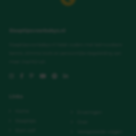
Slaaptipsvoorbabys.nl
Slaaptipsvoorbabys.nl helpt ouders met betrouwbare
kennis, slimme tools en persoonlijke begeleiding aan
meer (nacht)rust.
Links
Home
Ervaringen
Slaaptips
Over
Start zelf
Veelgestelde vragen