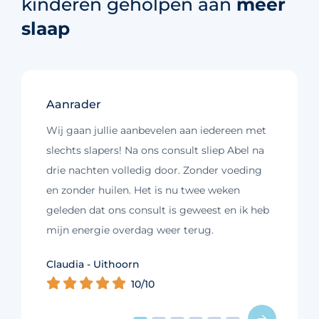
kinderen geholpen aan
meer
slaap
Aanrader
Wij gaan jullie aanbevelen aan iedereen met
slechts slapers! Na ons consult sliep Abel na
drie nachten volledig door. Zonder voeding
en zonder huilen. Het is nu twee weken
geleden dat ons consult is geweest en ik heb
mijn energie overdag weer terug.
Kim - Loosdrecht
Claudia - Uithoorn
Murelle - Groningen
Cynthia - Nootdorp
Daniëlle - Haarlem
Charlotte - Amsterdam
10/10
10/10
10/10
10/10
10/10
9/10