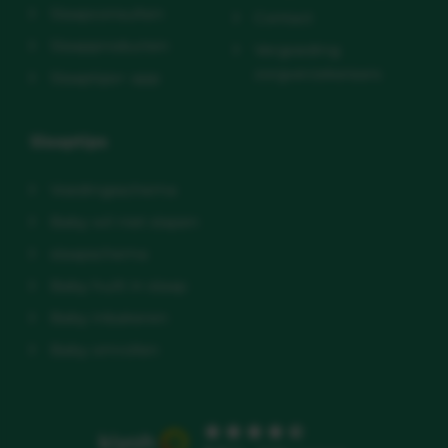
Slaapconsulten
Contact
Slaapproducten
Vergoeding
zorgverzekeraars
Slaaptips+ app
Slaaptips
Voedingsschema
Baby wil niet slapen
slaapschema
Baby huilt in slaap
Baby inbakeren
Baby omrollen