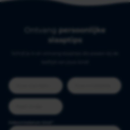
Ontvang
persoonlijke
slaaptips
Schrijf je in en ontvang slaaptips die passen bij de
leeftijd van jouw kind!
Geboortedatum kind
*