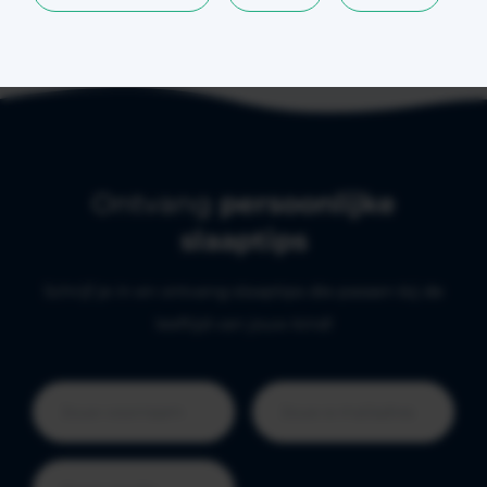
Ontvang
persoonlijke
slaaptips
Schrijf je in en ontvang slaaptips die passen bij de
leeftijd van jouw kind!