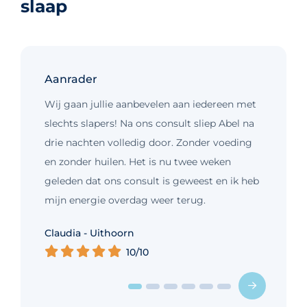
slaap
Aanrader
Wij gaan jullie aanbevelen aan iedereen met
slechts slapers! Na ons consult sliep Abel na
drie nachten volledig door. Zonder voeding
en zonder huilen. Het is nu twee weken
geleden dat ons consult is geweest en ik heb
mijn energie overdag weer terug.
Kim - Loosdrecht
Claudia - Uithoorn
Murelle - Groningen
Cynthia - Nootdorp
Daniëlle - Haarlem
Charlotte - Amsterdam
10/10
10/10
10/10
10/10
10/10
9/10