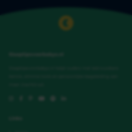
Slaaptipsvoorbabys.nl
Slaaptipsvoorbabys.nl helpt ouders met betrouwbare
kennis, slimme tools en persoonlijke begeleiding aan
meer (nacht)rust.
Links