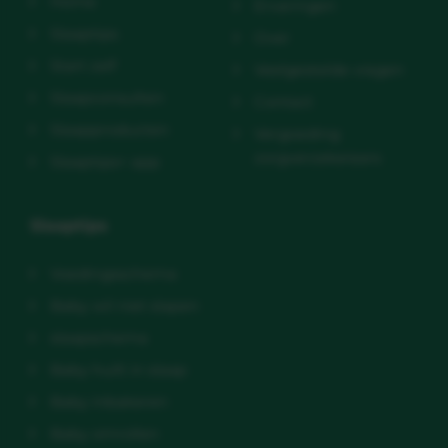
Home
Ervaringen
Slaaptips
Over
Start zelf
Veelgestelde vragen
Slaapconsulten
Contact
Slaapproducten
Vergoeding
zorgverzekeraars
Slaaptips+ app
Slaaptips
Voedingsschema
Baby wil niet slapen
slaapschema
Baby huilt in slaap
Baby inbakeren
Baby omrollen