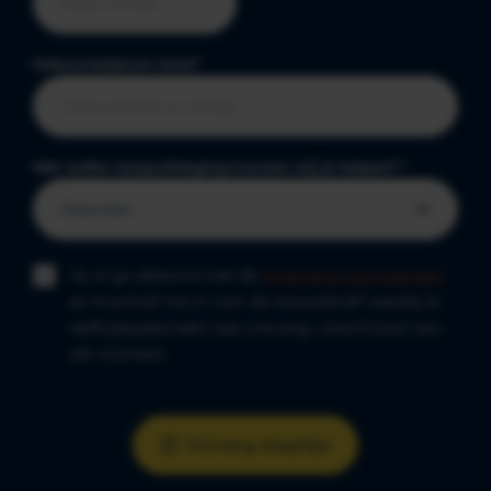
Geboortedatum kind
*
Met welke slaapuitdaging kunnen wij je helpen?
*
Ja, ik ga akkoord met de
algemene voorwaarden
en ik schrijf me in voor de nieuwsbrief waarbij ik
leeftijdsgebonden tips ontvang. Uitschrijven kan
elk moment.
Ontvang slaaptips