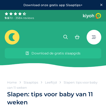
Download onze gratis app Slaaptips+
9.5
/10 - 3584 reviews
Download de gratis slaapgids
Home
Slaaptips
Leeftijd
Slapen: tips voor baby
van 11 weken
Slapen: tips voor baby van 11
weken