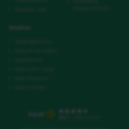
Vergoeding
zorgverzekeraars
Slaaptips+ app
Slaaptips
Voedingsschema
Baby wil niet slapen
slaapschema
Baby huilt in slaap
Baby inbakeren
Baby omrollen
9.5
/10 - 3584 reviews