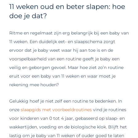
11 weken oud en beter slapen: hoe
doe je dat?
Ritme en regelmaat zijn erg belangrijk bij een baby van
11 weken. Een duidelijk eet- en slaapschema zorgt
ervoor dat je baby weet waar hij aan toe is en de
voorspelbaarheid van een routine geeft je baby een
veilig en geborgen gevoel. Maar hoe ziet zo’n routine
eruit voor een baby van 11 weken en waar moet je
rekening mee houden?
Gelukkig hoef je niet zelf een routine te bedenken. In
onze
slaapgids met voorbeeldroutines
vind je routines
voor kinderen van 0 tot 4 jaar, gebaseerd op slaap- en
wakkertijden, voeding en de biologische klok. Blijft het
lastig om je baby van 11 weken of ouder goed te laten