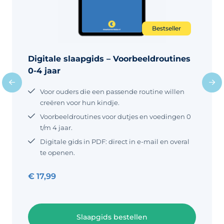
aanmaak van melatonine, wat de
gebrek aan zelfstandig in slaap vallen
slaap bevordert. Je baby wil niet
ook vaak een rol bij baby’s die alleen
slapen overdag Wil je baby overdag
maar korte hazenslaapjes slapen
Bestseller
niet slapen? De dutjes
overdag. Baby valt moeilijk zelf in
slaap Ons advies is om eerst rekening
Digitale slaapgids – Voorbeeldroutines
te houden met de (gemiddelde)
0-4 jaar
wakkertijd van je baby. Dit advies
geldt voor alle ouders wiens baby
Voor ouders die een passende routine willen
lastig zelfstandig in slaap valt. Hoewel
creëren voor hun kindje.
iedere baby een eigen wakkertijd
heeft, zijn er wel richtlijnen voor
Voorbeeldroutines voor dutjes en voedingen 0
gemiddelde wakkertijden. Deze
t/m 4 jaar.
Digitale gids in PDF: direct in e-mail en overal
te openen.
€
17,99
Slaapgids bestellen