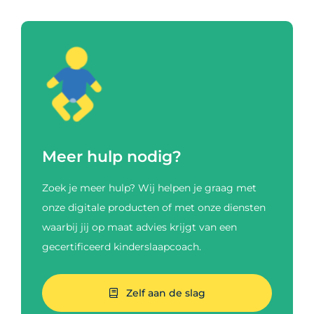
Meer hulp nodig?
Zoek je meer hulp? Wij helpen je graag met
onze digitale producten of met onze diensten
waarbij jij op maat advies krijgt van een
gecertificeerd kinderslaapcoach.
Zelf aan de slag