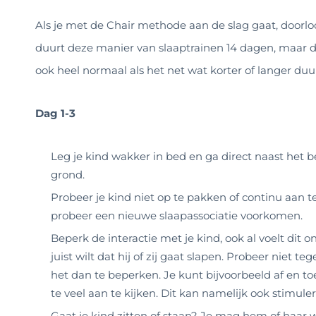
Als je met de Chair methode aan de slag gaat, doorlo
duurt deze manier van slaaptrainen 14 dagen, maar de e
ook heel normaal als het net wat korter of langer duur
Dag 1-3
Leg je kind wakker in bed en ga direct naast het be
grond.
Probeer je kind niet op te pakken of continu aan t
probeer een nieuwe slaapassociatie voorkomen.
Beperk de interactie met je kind, ook al voelt dit onn
juist wilt dat hij of zij gaat slapen. Probeer niet te
het dan te beperken. Je kunt bijvoorbeeld af en toe
te veel aan te kijken. Dit kan namelijk ook stimul
Gaat je kind zitten of staan? Je mag hem of haar 