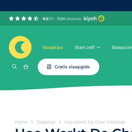
9.5
/10 - 3586 reviews
Slaaptips
Start zelf
Slaapcon
Gratis slaapgids
Home
Slaaptips
Hoe Werkt De Chair Methode