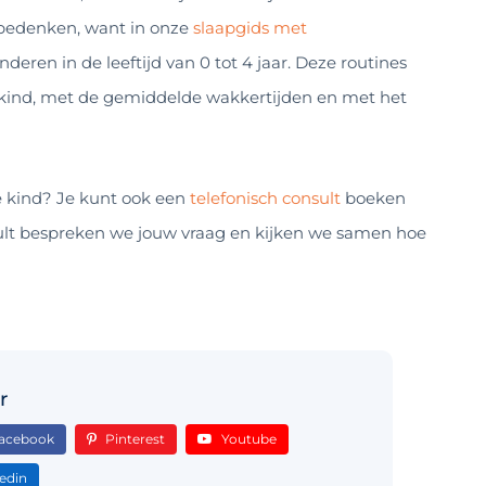
e bedenken, want in onze
slaapgids met
nderen in de leeftijd van 0 tot 4 jaar. Deze routines
 kind, met de gemiddelde wakkertijden en met het
e kind? Je kunt ook een
telefonisch consult
boeken
nsult bespreken we jouw vraag en kijken we samen hoe
r
acebook
Pinterest
Youtube
edin