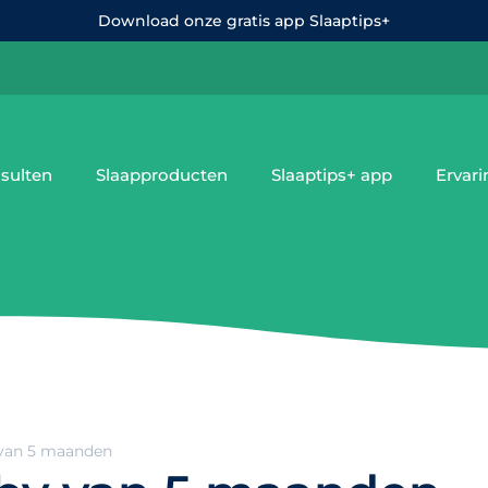
Download onze gratis app Slaaptips+
sulten
Slaapproducten
Slaaptips+ app
Ervar
 van 5 maanden