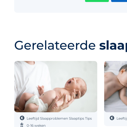
Gerelateerde
slaa
Leeftijd
Slaapproblemen
Slaaptips
Tips
Leefti
0-16 weken