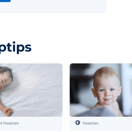
ptips
jd
Slaaptips
Slaaptips