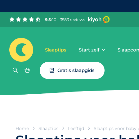
9.5
/10 - 3583 reviews
Slaaptips
Start zelf
Slaapcon
Gratis slaapgids
Home
Slaaptips
Leeftijd
Slaaptips voor baby