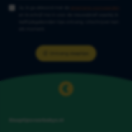
Ja, ik ga akkoord met de
algemene voorwaarden
en ik schrijf me in voor de nieuwsbrief waarbij ik
leeftijdsgebonden tips ontvang. Uitschrijven kan
elk moment.
Ontvang slaaptips
Slaaptipsvoorbabys.nl