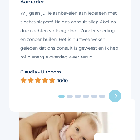
Aanrader
Wij gaan jullie aanbevelen aan iedereen met
slechts slapers! Na ons consult sliep Abel na
drie nachten volledig door. Zonder voeding
en zonder huilen. Het is nu twee weken
geleden dat ons consult is geweest en ik heb
mijn energie overdag weer terug.
Kim - Loosdrecht
Claudia - Uithoorn
Murelle - Groningen
Cynthia - Nootdorp
Daniëlle - Haarlem
Charlotte - Amsterdam
10/10
10/10
10/10
10/10
10/10
9/10