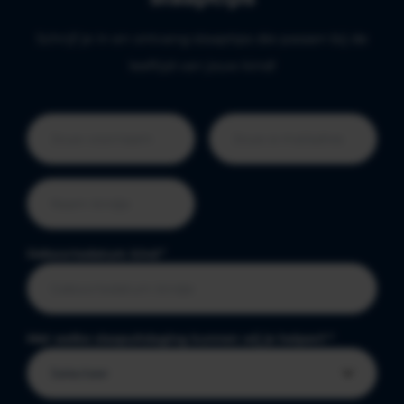
Schrijf je in en ontvang slaaptips die passen bij de
leeftijd van jouw kind!
Geboortedatum kind
*
Met welke slaapuitdaging kunnen wij je helpen?
*