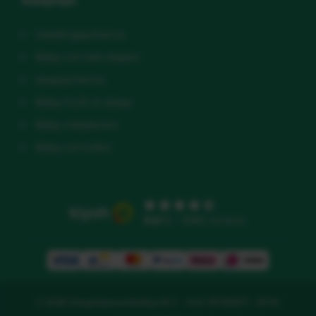
Slaaptips
Voedingsschema
Baby wil niet slapen
slaapschema
Baby huilt in slaap
Baby inbakeren
Baby omrollen
9.5
/10 - 3586 reviews
© 2026 Slaaptipsvoorbabys B.V. - KvK: 81783671 - BTW: