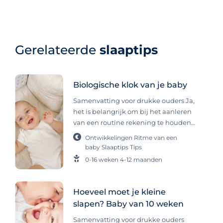
Gerelateerde
slaaptips
Biologische klok van je baby
Samenvatting voor drukke ouders Ja,
het is belangrijk om bij het aanleren
van een routine rekening te houden
met de biologische klok van je baby.
Ontwikkelingen
Ritme van een
Deze interne klok, die zich vanaf
baby
Slaaptips
Tips
ongeveer 8 weken ontwikkelt, regelt
0-16 weken
4-12 maanden
slaap, alertheid en eetmomenten.
Door onderscheid te maken tussen
dag en nacht en een ritme aan te
Hoeveel moet je kleine
houden, help je je baby beter slapen
slapen? Baby van 10 weken
en zich veiliger voelen. Baby’s en
Samenvatting voor drukke ouders
kinderen hebben veel baat bij ritme,