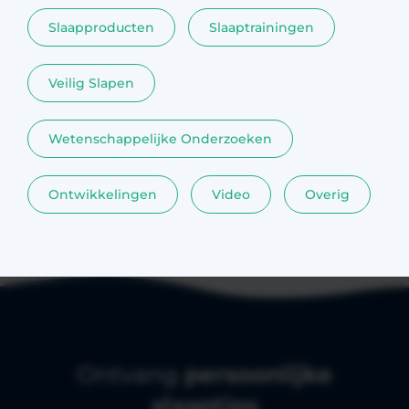
Slaapproducten
Slaaptrainingen
Veilig Slapen
Wetenschappelijke Onderzoeken
Ontwikkelingen
Video
Overig
Ontvang
persoonlijke
slaaptips