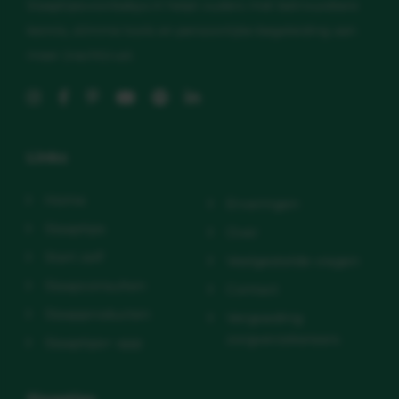
Slaaptipsvoorbabys.nl helpt ouders met betrouwbare
kennis, slimme tools en persoonlijke begeleiding aan
meer (nacht)rust.
Links
Home
Ervaringen
Slaaptips
Over
Start zelf
Veelgestelde vragen
Slaapconsulten
Contact
Slaapproducten
Vergoeding
zorgverzekeraars
Slaaptips+ app