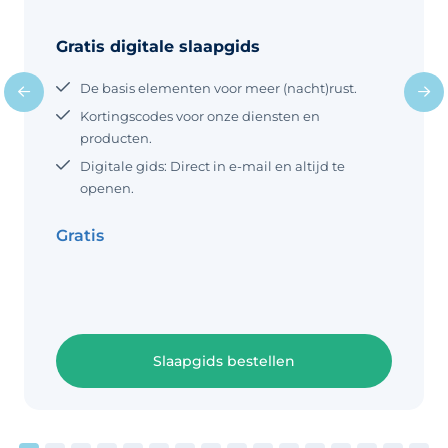
samenwerking met veiligheidNL
waarin we de richtlijnen met nuances
Gratis digitale slaapgids
bespreken. Waarom is veilig slapen
belangrijk? Een veilige
De basis elementen voor meer (nacht)rust.
slaapomgeving helpt de kans op
wiegendood te verkleinen.
Kortingscodes voor onze diensten en
Wiegendood is een verzamelterm
producten.
voor kindersterfte in de wieg en deze
Digitale gids: Direct in e-mail en altijd te
term wordt gegeven aan alle gevallen
openen.
waarbij de oorzaak van het
plotselinge overlijden niet bekend is.
Gratis
Hoewel het aantal gevallen
Slaapgids bestellen