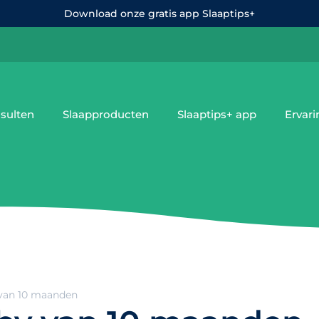
Download onze gratis app Slaaptips+
sulten
Slaapproducten
Slaaptips+ app
Ervar
 van 10 maanden