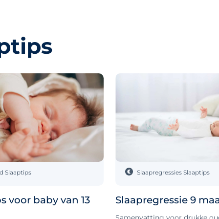
ptips
jd
Slaaptips
Slaapregressies
Slaaptips
ps voor baby van 13
Slaapregressie 9 m
Samenvatting voor drukke oud