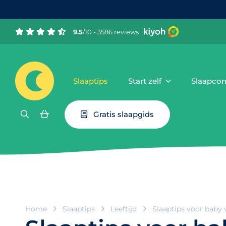
9.5
/10 - 3586 reviews
Slaaptips
Start zelf
Slaapcon
Gratis slaapgids
Home
Slaaptips
Leeftijd
Slaaptips voor baby