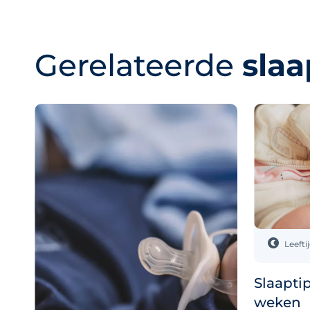
Gerelateerde
slaa
Leefti
Slaapti
weken