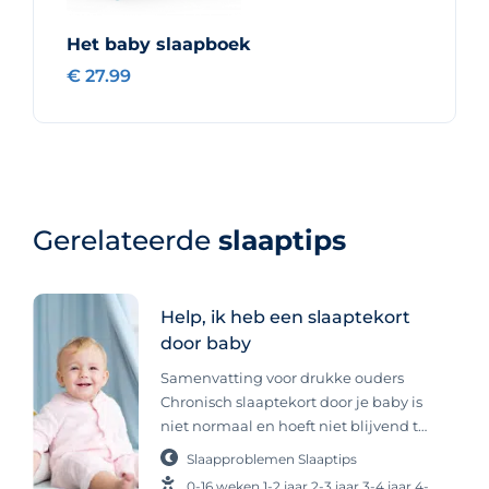
Het baby slaapboek
€ 27.99
Gerelateerde
slaaptips
Help, ik heb een slaaptekort
door baby
Samenvatting voor drukke ouders
Chronisch slaaptekort door je baby is
niet normaal en hoeft niet blijvend te
zijn. Als je kind beter slaapt, krijg jij
Slaapproblemen
Slaaptips
ook meer rust en herstel. Je kunt hulp
0-16 weken
1-2 jaar
2-3 jaar
3-4 jaar
4-