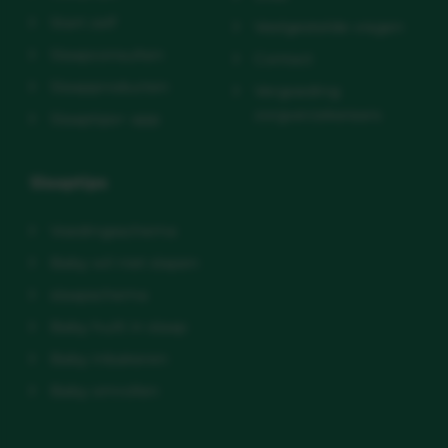
Start zelf
Veelgestelde vragen
Slaapconsulten
Contact
Slaapproducten
Vergoeding
zorgverzekeraars
Slaaptips+ app
Slaaptips
Voedingsschema
Baby wil niet slapen
slaapschema
Baby huilt in slaap
Baby inbakeren
Baby omrollen