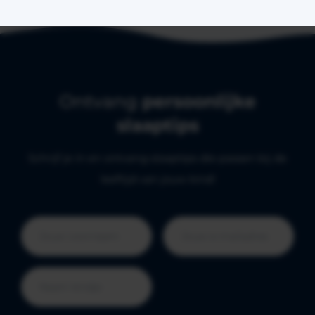
Ontvang
persoonlijke
slaaptips
Schrijf je in en ontvang slaaptips die passen bij de
leeftijd van jouw kind!