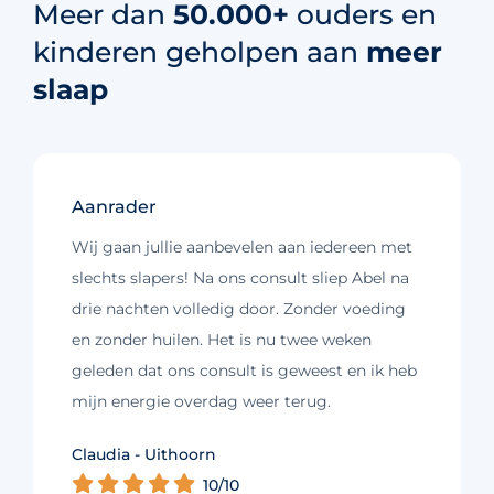
Meer dan
50.000+
ouders en
kinderen geholpen aan
meer
slaap
Aanrader
Wij gaan jullie aanbevelen aan iedereen met
slechts slapers! Na ons consult sliep Abel na
drie nachten volledig door. Zonder voeding
en zonder huilen. Het is nu twee weken
geleden dat ons consult is geweest en ik heb
mijn energie overdag weer terug.
Kim - Loosdrecht
Claudia - Uithoorn
Murelle - Groningen
Cynthia - Nootdorp
Daniëlle - Haarlem
Charlotte - Amsterdam
10/10
10/10
10/10
10/10
10/10