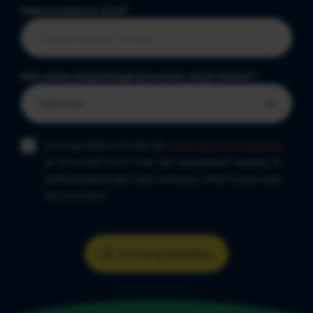
Geboortedatum kind
*
Met welke slaapuitdaging kunnen wij je helpen?
*
Ja, ik ga akkoord met de
algemene voorwaarden
en ik schrijf me in voor de nieuwsbrief waarbij ik
leeftijdsgebonden tips ontvang. Uitschrijven kan
elk moment.
Ontvang slaaptips