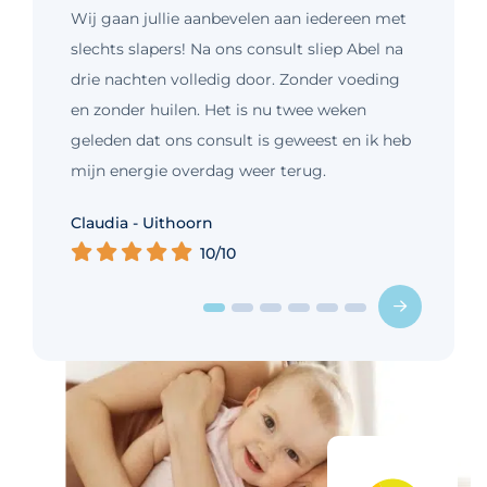
Wij gaan jullie aanbevelen aan iedereen met
slechts slapers! Na ons consult sliep Abel na
drie nachten volledig door. Zonder voeding
en zonder huilen. Het is nu twee weken
geleden dat ons consult is geweest en ik heb
mijn energie overdag weer terug.
Kim - Loosdrecht
Claudia - Uithoorn
Murelle - Groningen
Cynthia - Nootdorp
Daniëlle - Haarlem
Charlotte - Amsterdam
10/10
10/10
10/10
10/10
10/10
9/10