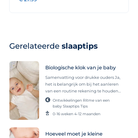
Gerelateerde
slaaptips
Biologische klok van je baby
Samenvatting voor drukke ouders Ja,
het is belangrijk om bij het aanleren
van een routine rekening te houden
met de biologische klok van je baby.
Ontwikkelingen
Ritme van een
Deze interne klok, die zich vanaf
baby
Slaaptips
Tips
ongeveer 8 weken ontwikkelt, regelt
0-16 weken
4-12 maanden
slaap, alertheid en eetmomenten.
Door onderscheid te maken tussen
dag en nacht en een ritme aan te
Hoeveel moet je kleine