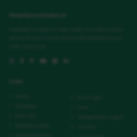
Slaaptipsvoorbabys.nl
Slaaptipsvoorbabys.nl helpt ouders met betrouwbare
kennis, slimme tools en persoonlijke begeleiding aan
meer (nacht)rust.
Links
Home
Ervaringen
Slaaptips
Over
Start zelf
Veelgestelde vragen
Slaapconsulten
Contact
Slaapproducten
Vergoeding