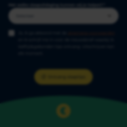
Met welke slaapuitdaging kunnen wij je helpen?
*
Ja, ik ga akkoord met de
algemene voorwaarden
en ik schrijf me in voor de nieuwsbrief waarbij ik
leeftijdsgebonden tips ontvang. Uitschrijven kan
elk moment.
Ontvang slaaptips