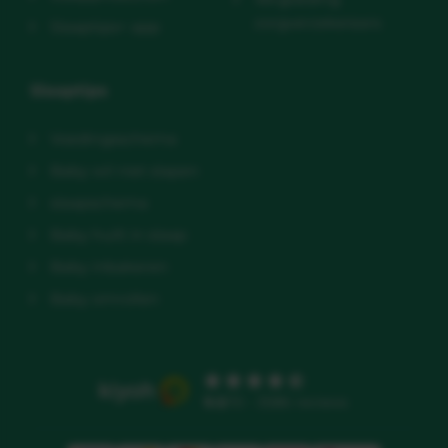
zorgverzekeraars
Slaaptips+ app
Slaaptips
Voedingsschema
Baby wil niet slapen
slaapschema
Baby huilt in slaap
Baby inbakeren
Baby omrollen
9.5
/10 - 3586 reviews