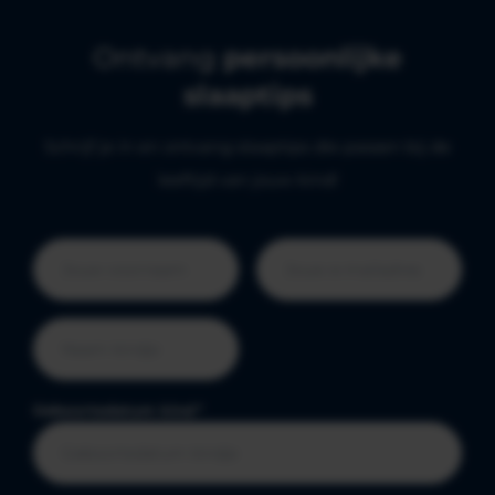
Ontvang
persoonlijke
slaaptips
Schrijf je in en ontvang slaaptips die passen bij de
leeftijd van jouw kind!
Geboortedatum kind
*