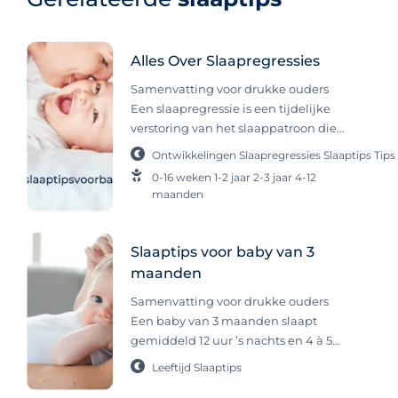
Alles Over Slaapregressies
Samenvatting voor drukke ouders
Een slaapregressie is een tijdelijke
verstoring van het slaappatroon die
ontstaat door fysieke of mentale
Ontwikkelingen
Slaapregressies
Slaaptips
Tips
ontwikkelingen bij je kind en komt bij
0-16 weken
1-2 jaar
2-3 jaar
4-12
vrijwel elk kind voor. Het is normaal,
maanden
gaat vanzelf over en heeft geen
externe oorzaak. Probeer tijdens zo’n
periode zoveel mogelijk vast te
Slaaptips voor baby van 3
houden aan de bestaande
maanden
slaaproutine voor rust en
Samenvatting voor drukke ouders
voorspelbaarheid. Een slaapregressie
Een baby van 3 maanden slaapt
of sprong: het zijn termen die je als
gemiddeld 12 uur ’s nachts en 4 à 5
ouders veelvuldig tegenkomt. Vooral
uur overdag verdeeld over 3 tot 4
als je op zoek bent naar informatie
Leeftijd
Slaaptips
dutjes, maar dit varieert per kind. Een
over waarom je baby of kind ineens