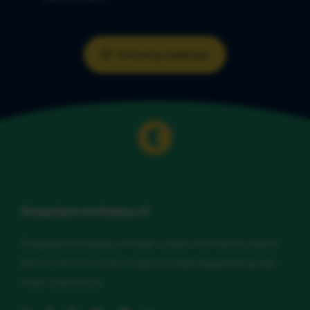
Ontvang slaaptips
Slaaptipsvoorbabys.nl
Slaaptipsvoorbabys.nl helpt ouders met betrouwbare
kennis, slimme tools en persoonlijke begeleiding aan
meer (nacht)rust.