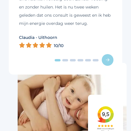
en zonder huilen. Het is nu twee weken
geleden dat ons consult is geweest en ik heb
mijn energie overdag weer terug.
Kim - Loosdrecht
Claudia - Uithoorn
Murelle - Groningen
Cynthia - Nootdorp
Daniëlle - Haarlem
Charlotte - Amsterdam
10/10
10/10
10/10
10/10
10/10
9/10