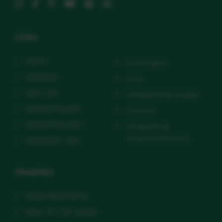
Links
Home
Ervaringen
Slaaptips
Over
Start zelf
Veelgestelde vragen
Slaapconsulten
Contact
Slaapproducten
Vergoeding
zorgverzekeraars
Slaaptips+ app
Slaaptips
Voedingsschema
Baby wil niet slapen