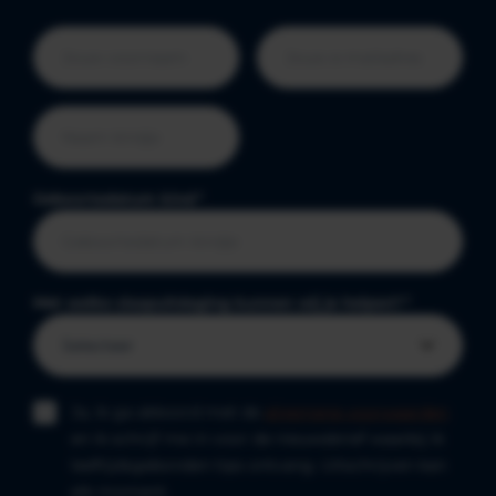
Geboortedatum kind
*
Met welke slaapuitdaging kunnen wij je helpen?
*
Ja, ik ga akkoord met de
algemene voorwaarden
en ik schrijf me in voor de nieuwsbrief waarbij ik
leeftijdsgebonden tips ontvang. Uitschrijven kan
elk moment.