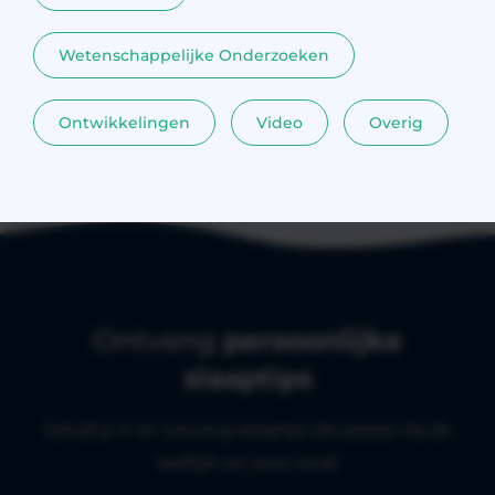
Wetenschappelijke Onderzoeken
Ontwikkelingen
Video
Overig
Ontvang
persoonlijke
slaaptips
Schrijf je in en ontvang slaaptips die passen bij de
leeftijd van jouw kind!