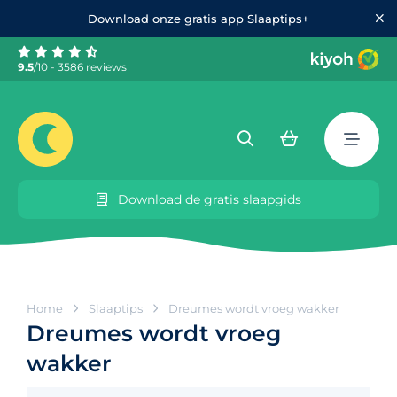
Download onze gratis app Slaaptips+
9.5
/10 - 3586 reviews
Download de gratis slaapgids
Home
Slaaptips
Dreumes wordt vroeg wakker
Dreumes wordt vroeg
wakker