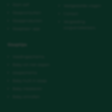
Start zelf
Veelgestelde vragen
Slaapconsulten
Contact
Slaapproducten
Vergoeding
zorgverzekeraars
Slaaptips+ app
Slaaptips
Voedingsschema
Baby wil niet slapen
slaapschema
Baby huilt in slaap
Baby inbakeren
Baby omrollen