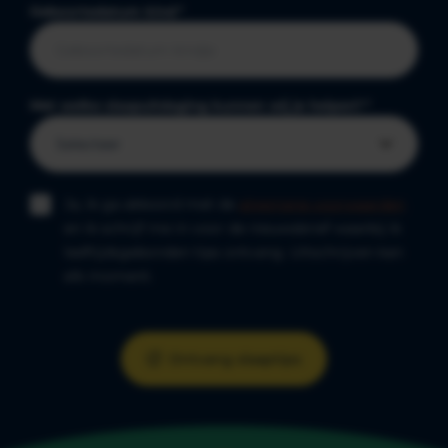
Geboortedatum kind
*
Met welke slaapuitdaging kunnen wij je helpen?
*
Ja, ik ga akkoord met de
algemene voorwaarden
en ik schrijf me in voor de nieuwsbrief waarbij ik
leeftijdsgebonden tips ontvang. Uitschrijven kan
elk moment.
Ontvang slaaptips