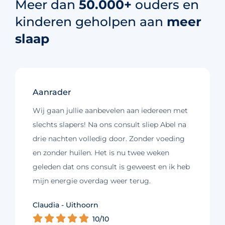
Meer dan
50.000+
ouders en
kinderen geholpen aan
meer
slaap
Aanrader
Wij gaan jullie aanbevelen aan iedereen met
slechts slapers! Na ons consult sliep Abel na
drie nachten volledig door. Zonder voeding
en zonder huilen. Het is nu twee weken
geleden dat ons consult is geweest en ik heb
mijn energie overdag weer terug.
Kim - Loosdrecht
Claudia - Uithoorn
Murelle - Groningen
Cynthia - Nootdorp
Daniëlle - Haarlem
Charlotte - Amsterdam
10/10
10/10
10/10
10/10
10/10