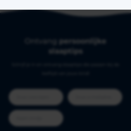
Ontvang
persoonlijke
slaaptips
Schrijf je in en ontvang slaaptips die passen bij de
leeftijd van jouw kind!