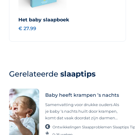
Het baby slaapboek
€ 27.99
Gerelateerde
slaaptips
Baby heeft krampen ‘s nachts
Samenvatting voor drukke ouders Als
je baby ‘s nachts huilt door krampen,
komt dat vaak doordat zijn darmen
nog in ontwikkeling zijn en moeten
Ontwikkelingen
Slaapproblemen
Slaaptips
Ti
wennen aan voeding via de mond.
0-16 weken