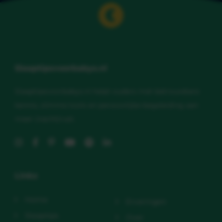
Slaaptipsvoorbabys.nl
Slaaptipsvoorbabys.nl helpt ouders met betrouwbare
kennis, slimme tools en persoonlijke begeleiding aan
meer (nacht)rust.
Links
Home
Ervaringen
Slaaptips
Over