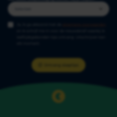
Ja, ik ga akkoord met de
algemene voorwaarden
en ik schrijf me in voor de nieuwsbrief waarbij ik
leeftijdsgebonden tips ontvang. Uitschrijven kan
elk moment.
Ontvang slaaptips