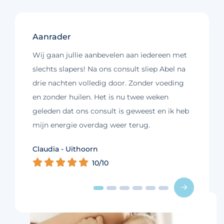
Aanrader
Wij gaan jullie aanbevelen aan iedereen met
slechts slapers! Na ons consult sliep Abel na
drie nachten volledig door. Zonder voeding
en zonder huilen. Het is nu twee weken
geleden dat ons consult is geweest en ik heb
mijn energie overdag weer terug.
Kim - Loosdrecht
Claudia - Uithoorn
Murelle - Groningen
Cynthia - Nootdorp
Daniëlle - Haarlem
Charlotte - Amsterdam
10/10
10/10
10/10
10/10
10/10
9/10