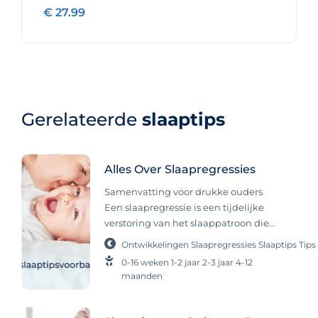
€ 27.99
Gerelateerde
slaaptips
Alles Over Slaapregressies
Samenvatting voor drukke ouders
Een slaapregressie is een tijdelijke
verstoring van het slaappatroon die
ontstaat door fysieke of mentale
Ontwikkelingen
Slaapregressies
Slaaptips
Tips
ontwikkelingen bij je kind en komt bij
0-16 weken
1-2 jaar
2-3 jaar
4-12
vrijwel elk kind voor. Het is normaal,
maanden
gaat vanzelf over en heeft geen
externe oorzaak. Probeer tijdens zo’n
periode zoveel mogelijk vast te