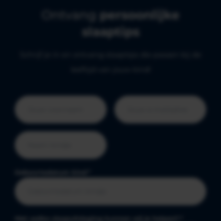
Ontvang
persoonlijke
slaaptips
Schrijf je in en ontvang slaaptips die passen bij de
leeftijd van jouw kind!
Geboortedatum kind
*
Met welke slaapuitdaging kunnen wij je helpen?
*