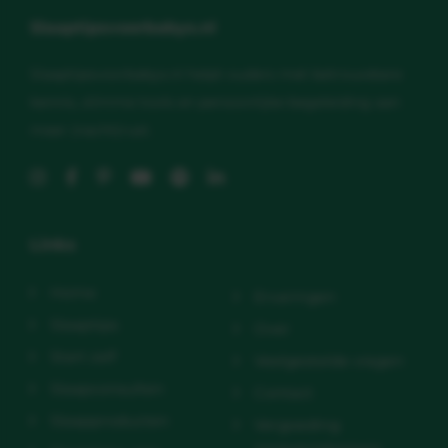
Slaaptipsvoorbabys.nl
Slaaptipsvoorbabys.nl helpt ouders met betrouwbare
kennis, slimme tools en persoonlijke begeleiding aan
meer (nacht)rust.
Links
Home
Ervaringen
Slaaptips
Over
Start zelf
Veelgestelde vragen
Slaapconsulten
Contact
Slaapproducten
Vergoeding