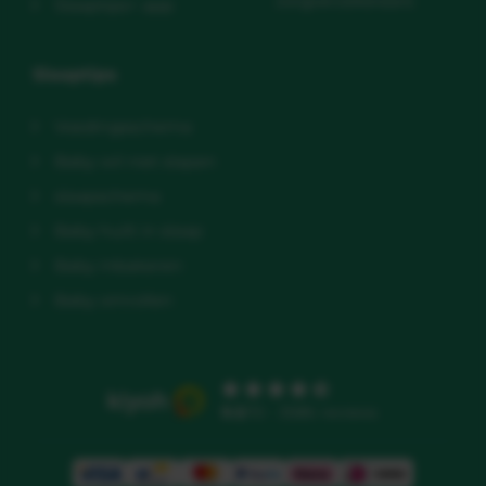
zorgverzekeraars
Slaaptips+ app
Slaaptips
Voedingsschema
Baby wil niet slapen
slaapschema
Baby huilt in slaap
Baby inbakeren
Baby omrollen
9.5
/10 - 3586 reviews