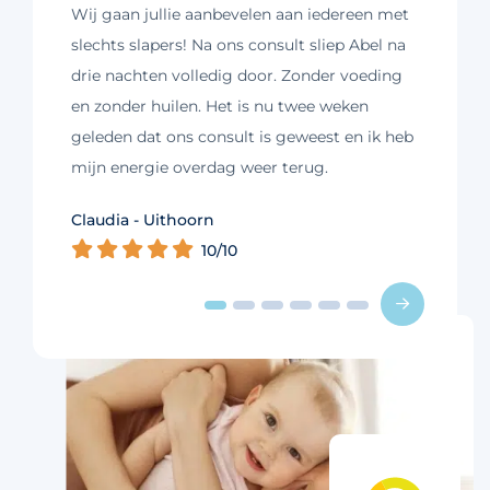
Wij gaan jullie aanbevelen aan iedereen met
slechts slapers! Na ons consult sliep Abel na
drie nachten volledig door. Zonder voeding
en zonder huilen. Het is nu twee weken
geleden dat ons consult is geweest en ik heb
mijn energie overdag weer terug.
Kim - Loosdrecht
Claudia - Uithoorn
Murelle - Groningen
Cynthia - Nootdorp
Daniëlle - Haarlem
Charlotte - Amsterdam
10/10
10/10
10/10
10/10
10/10
9/10