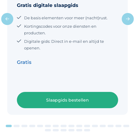
het ochtenddutje Rond de leeftijd van
Gratis digitale slaapgids
zijn slaap. Enkele voorbeelden van
12 maanden
geluiden zijn: Pasgeboren baby’s
De basis elementen voor meer (nacht)rust.
maken dus geluid in hun slaap en dit
is als ouders even wennen. Als een
Kortingscodes voor onze diensten en
baby veel geluid maakt in zijn slaap of
producten.
beweegt, kan het zelfs lijken alsof hij
Digitale gids: Direct in e-mail en altijd te
wakker is terwijl hij in werkelijkheid
openen.
nog lekker slaapt.
Gratis
Slaapgids bestellen