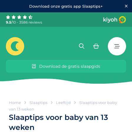
Download onze gratis app Slaaptips+
9.5
/10 - 3586 reviews
Download de gratis slaapgids
Home
Slaaptips
Leeftijd
Slaaptips voor baby
van 13 weken
Slaaptips voor baby van 13
weken