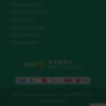
Voedingsschema
Baby wil niet slapen
slaapschema
Baby huilt in slaap
Baby inbakeren
Baby omrollen
9.5
/10 - 3586 reviews
© 2026 Slaaptipsvoorbabys B.V. - KvK: 81783671 - BTW:
NL862218329B01