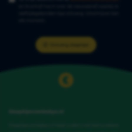
en ik schrijf me in voor de nieuwsbrief waarbij ik
leeftijdsgebonden tips ontvang. Uitschrijven kan
elk moment.
Ontvang slaaptips
Slaaptipsvoorbabys.nl
Slaaptipsvoorbabys.nl helpt ouders met betrouwbare