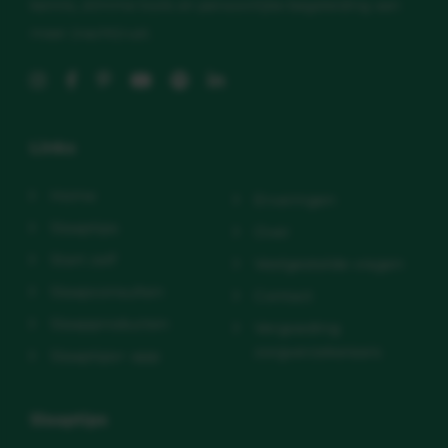
kennis, slimme tools en persoonlijke begeleiding aan
meer (nacht)rust.
Links
Home
Ervaringen
Slaaptips
Over
Start zelf
Veelgestelde vragen
Slaapconsulten
Contact
Slaapproducten
Vergoeding
zorgverzekeraars
Slaaptips+ app
Slaaptips