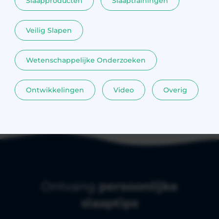
Slaapproducten
Slaaptrainingen
Veilig Slapen
Wetenschappelijke Onderzoeken
Ontwikkelingen
Video
Overig
Ontvang
persoonlijke
slaaptips