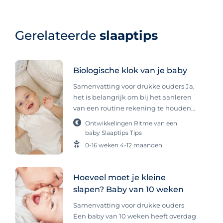
Gerelateerde
slaaptips
Biologische klok van je baby
Samenvatting voor drukke ouders Ja,
het is belangrijk om bij het aanleren
van een routine rekening te houden
met de biologische klok van je baby.
Ontwikkelingen
Ritme van een
Deze interne klok, die zich vanaf
baby
Slaaptips
Tips
ongeveer 8 weken ontwikkelt, regelt
0-16 weken
4-12 maanden
slaap, alertheid en eetmomenten.
Door onderscheid te maken tussen
dag en nacht en een ritme aan te
Hoeveel moet je kleine
houden, help je je baby beter slapen
slapen? Baby van 10 weken
en zich veiliger voelen. Baby’s en
Samenvatting voor drukke ouders
kinderen hebben veel baat bij ritme,
Een baby van 10 weken heeft overdag
regelmaat en structuur. Een