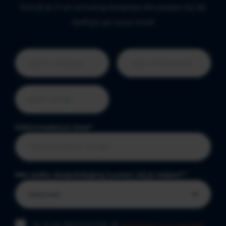
Schrijf je in en ontvang slaaptips die passen bij de
leeftijd van jouw kind!
Geboortedatum kind
*
Met welke slaapuitdaging kunnen wij je helpen?
*
Ja, ik ga akkoord met de
algemene voorwaarden