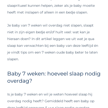
slaapritueel kunnen helpen, zeker als je baby moeite
heeft met inslapen of alleen in een bedje slapen.
Je baby van 7 weken wil overdag niet slapen, slaapt
niet in zijn eigen bedje en/of huilt veel: wat kan je
hieraan doen? In dit artikel leggen we uit wat je qua
slaap kan verwachten bij een baby van deze leeftijd én
je vindt tips om een 7 weken oude baby beter te laten
slapen.
Baby 7 weken: hoeveel slaap nodig
overdag?
Is je baby 7 weken en wil je weten hoeveel slaap hij
overdag nodig heeft? Gemiddeld heeft een baby op
deze leeftijd ongeveer 5 uur slaap nodig overdag.