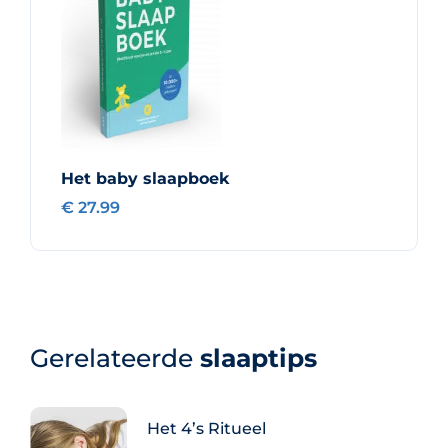
Het baby slaapboek
€ 27.99
Gerelateerde
slaaptips
Het 4’s Ritueel