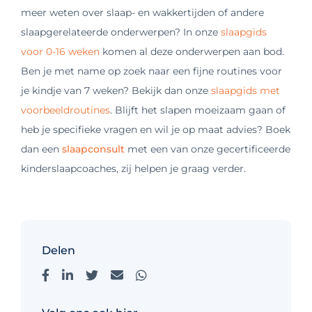
meer weten over slaap- en wakkertijden of andere
slaapgerelateerde onderwerpen? In onze
slaapgids
voor 0-16 weken
komen al deze onderwerpen aan bod.
Ben je met name op zoek naar een fijne routines voor
je kindje van 7 weken? Bekijk dan onze
slaapgids met
voorbeeldroutines
. Blijft het slapen moeizaam gaan of
heb je specifieke vragen en wil je op maat advies? Boek
dan een
slaapconsult
met een van onze gecertificeerde
kinderslaapcoaches, zij helpen je graag verder.
Delen