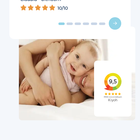
Charlotte - Amsterdam
10/10
10/10
10/10
10/10
10/10
9/10