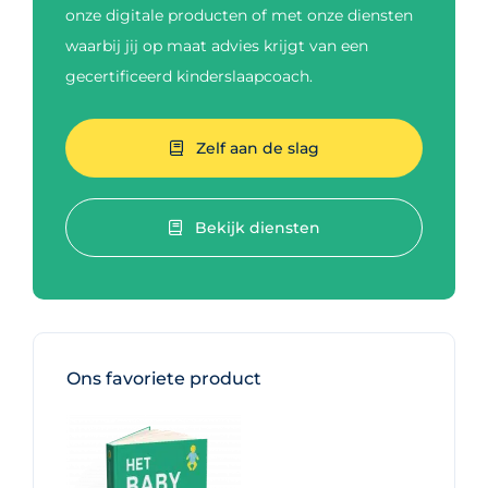
onze digitale producten of met onze diensten
waarbij jij op maat advies krijgt van een
gecertificeerd kinderslaapcoach.
Zelf aan de slag
Bekijk diensten
Ons favoriete product