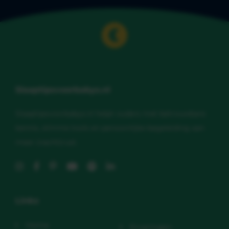
Slaaptipsvoorbabys.nl
Slaaptipsvoorbabys.nl helpt ouders met betrouwbare
kennis, slimme tools en persoonlijke begeleiding aan
meer (nacht)rust.
Links
Home
Ervaringen