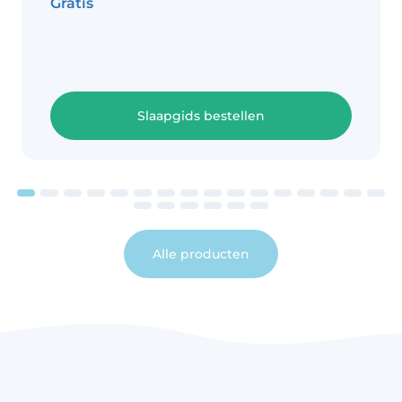
Gratis
voeding in de nacht.
Slaapgids bestellen
Alle producten