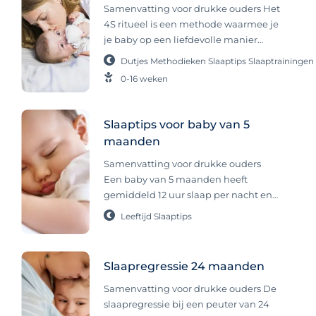
Samenvatting voor drukke ouders Het
4S ritueel is een methode waarmee je
je baby op een liefdevolle manier
zelfstandig in slaap leert vallen, vanaf
Dutjes
Methodieken
Slaaptips
Slaaptrainingen
de geboorte. Het bestaat uit vier
0-16 weken
stappen: slaapomgeving klaarmaken,
inbakeren, zitten en eventueel
kloppen en sh-en als je baby onrustig
Slaaptips voor baby van 5
is. Zo bouw je een rustgevend en
maanden
herkenbaar slaappatroon op. Als je op
zoek bent naar een liefdevolle en
Samenvatting voor drukke ouders
geliefde manier om je baby al vanaf
Een baby van 5 maanden heeft
jonge leeftijd zelf in slaap te leren
gemiddeld 12 uur slaap per nacht en
vallen, dan is het 4S ritueel een
ongeveer 3,5 uur slaap overdag,
Leeftijd
Slaaptips
populaire methode om te proberen.
verdeeld over 3 dutjes. Op deze
Maar wat is het 4S ritueel precies en
leeftijd wordt een duidelijke routine
hoe werkt deze methode? Lees het in
steeds belangrijker om het slaapritme
Slaapregressie 24 maanden
dit artikel en/of bekijk onze video
te ondersteunen. Regelmaat en een
hieronder over het 4’s ritueel. Wat is
goed slaapritueel helpen bij
Samenvatting voor drukke ouders De
het 4S ritueel? Het 4S ritueel is een
slaapproblemen en maken het
slaapregressie bij een peuter van 24