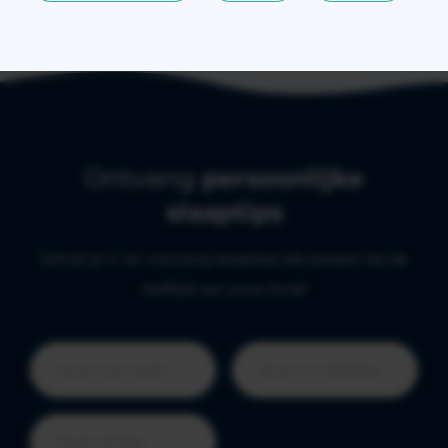
Ontvang
persoonlijke
slaaptips
Schrijf je in en ontvang slaaptips die passen bij de
leeftijd van jouw kind!