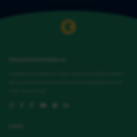
Slaaptipsvoorbabys.nl
Slaaptipsvoorbabys.nl helpt ouders met betrouwbare
kennis, slimme tools en persoonlijke begeleiding aan
meer (nacht)rust.
Links