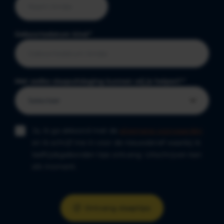
Geboortedatum kind
*
Met welke slaapuitdaging kunnen wij je helpen?
*
Ja, ik ga akkoord met de
algemene voorwaarden
en ik schrijf me in voor de nieuwsbrief waarbij ik
leeftijdsgebonden tips ontvang. Uitschrijven kan
elk moment.
Ontvang slaaptips