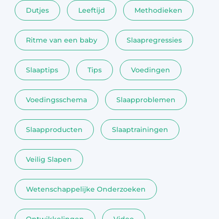
waarde
Dutjes
Leeftijd
Methodieken
Ritme van een baby
Slaapregressies
Slaaptips
Tips
Voedingen
Voedingsschema
Slaapproblemen
Slaapproducten
Slaaptrainingen
Veilig Slapen
Wetenschappelijke Onderzoeken