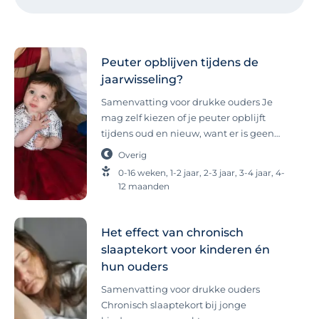
Peuter opblijven tijdens de
jaarwisseling?
Samenvatting voor drukke ouders Je
mag zelf kiezen of je peuter opblijft
tijdens oud en nieuw, want er is geen
goed of fout. Het is niet schadelijk als je
Overig
kind één nacht minder slaapt, zolang je
0-16 weken
,
1-2 jaar
,
2-3 jaar
,
3-4 jaar
,
4-
daarna weer rust en regelmaat
12 maanden
aanhoudt. Houd wel rekening met de
slaapbehoefte van peuters en dat ze ’s
nachts vaak diep slapen. Slapen tijdens
Het effect van chronisch
de jaarwisseling met baby en peuter De
slaaptekort voor kinderen én
decembermaand is een drukke maand
hun ouders
met veel hoogtepunten voor ouders én
Samenvatting voor drukke ouders
kinderen. Sinterklaas, Kerst,
Chronisch slaaptekort bij jonge
schoolvakantie (misschien zelfs wel