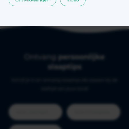
Ontwikkelingen
Video
Ontvang
persoonlijke
slaaptips
Schrijf je in en ontvang slaaptips die passen bij de
leeftijd van jouw kind!