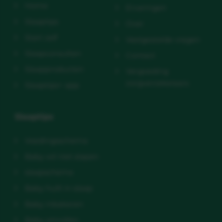
Home
Ervaringen
Slaaptips
Over
Start zelf
Veelgestelde vragen
Slaapconsulten
Contact
Slaapproducten
Vergoeding
zorgverzekeraars
Slaaptips+ app
Slaaptips
Voedingsschema
Baby wil niet slapen
slaapschema
Baby huilt in slaap
Baby inbakeren
Baby omrollen