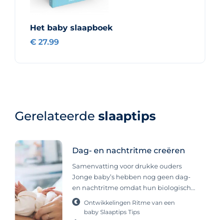
Het baby slaapboek
€ 27.99
Gerelateerde
slaaptips
Dag- en nachtritme creëren
Samenvatting voor drukke ouders
Jonge baby’s hebben nog geen dag-
en nachtritme omdat hun biologische
klok bij de geboorte nog niet
Ontwikkelingen
Ritme van een
ontwikkeld is; dit ritme ontstaat vanaf
baby
Slaaptips
Tips