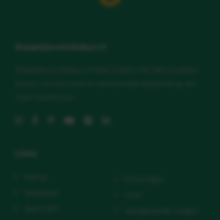
Slaaptipsvoorbabys.nl
Slaaptipsvoorbabys.nl helpt ouders met betrouwbare
kennis, slimme tools en persoonlijke begeleiding aan
meer (nacht)rust.
Links
Home
Ervaringen
Slaaptips
Over
Start zelf
Veelgestelde vragen