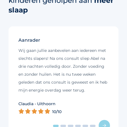
kinderen geholpen aan
meer
slaap
Aanrader
Wij gaan jullie aanbevelen aan iedereen met
slechts slapers! Na ons consult sliep Abel na
drie nachten volledig door. Zonder voeding
en zonder huilen. Het is nu twee weken
geleden dat ons consult is geweest en ik heb
mijn energie overdag weer terug.
Kim - Loosdrecht
Claudia - Uithoorn
Murelle - Groningen
Cynthia - Nootdorp
Daniëlle - Haarlem
Charlotte - Amsterdam
10/10
10/10
10/10
10/10
10/10
9/10