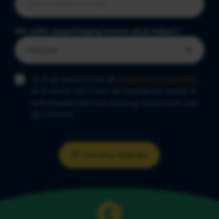
Met welke slaapuitdaging kunnen wij je helpen?
*
Ja, ik ga akkoord met de
algemene voorwaarden
en ik schrijf me in voor de nieuwsbrief waarbij ik
leeftijdsgebonden tips ontvang. Uitschrijven kan
elk moment.
Ontvang slaaptips