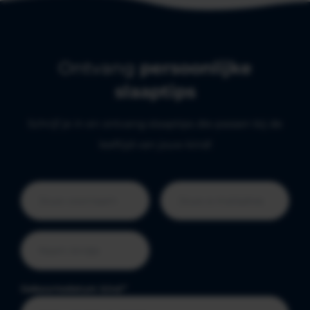
Ontvang
persoonlijke
slaaptips
Schrijf je in en ontvang slaaptips die passen bij de
leeftijd van jouw kind!
Geboortedatum kind
*