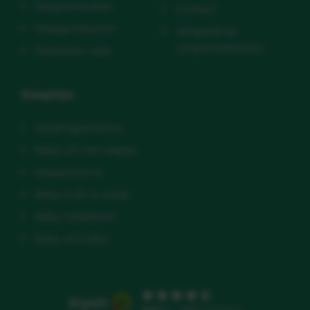
Slaapconsulten
Contact
Slaapproducten
Vergoeding
zorgverzekeraars
Slaaptips+ app
Slaaptips
Voedingsschema
Baby wil niet slapen
slaapschema
Baby huilt in slaap
Baby inbakeren
Baby omrollen