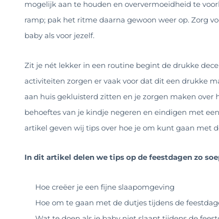
mogelijk aan te houden en oververmoeidheid te voork
ramp; pak het ritme daarna gewoon weer op. Zorg voor
baby als voor jezelf.
Zit je nét lekker in een routine begint de drukke de
activiteiten zorgen er vaak voor dat dit een drukke m
aan huis gekluisterd zitten en je zorgen maken over het
behoeftes van je kindje negeren en eindigen met een
artikel geven wij tips over hoe je om kunt gaan met d
In dit artikel delen we tips op de feestdagen zo soe
Hoe creëer je een fijne slaapomgeving
Hoe om te gaan met de dutjes tijdens de feestda
Wat te doen als je baby niet slaapt tijdens de fee