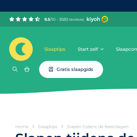
9.5
/10 - 3583 reviews
Slaaptips
Start zelf
Slaapcon
Gratis slaapgids
Home
Slaaptips
Slapen tijdens de feestdagen