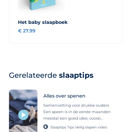
Het baby slaapboek
€ 27.99
Gerelateerde
slaaptips
Alles over spenen
Samenvatting voor drukke ouders
Een speen is in de eerste maanden
meestal een goed idee, vooral
vanwege de grote zuigbehoefte van
Slaaptips
Tips
Veilig slapen
video
jonge baby’s en het mogelijke