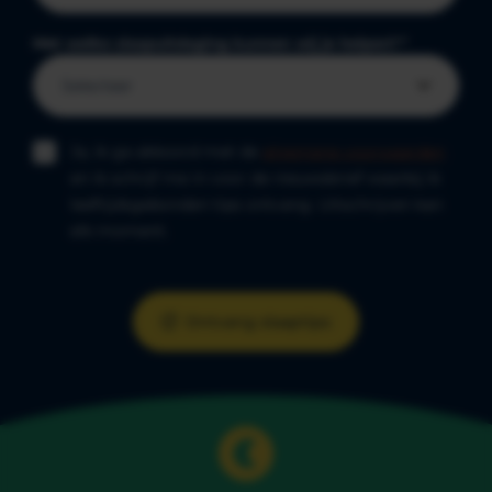
Met welke slaapuitdaging kunnen wij je helpen?
*
Ja, ik ga akkoord met de
algemene voorwaarden
en ik schrijf me in voor de nieuwsbrief waarbij ik
leeftijdsgebonden tips ontvang. Uitschrijven kan
elk moment.
Ontvang slaaptips