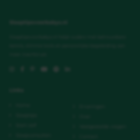
Slaaptipsvoorbabys.nl
Slaaptipsvoorbabys.nl helpt ouders met betrouwbare
kennis, slimme tools en persoonlijke begeleiding aan
meer (nacht)rust.
Links
Home
Ervaringen
Slaaptips
Over
Start zelf
Veelgestelde vragen
Slaapconsulten
Contact