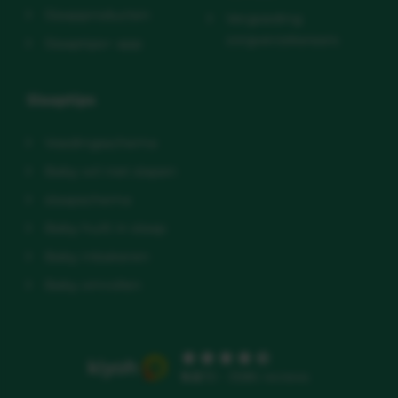
Slaapproducten
Vergoeding
zorgverzekeraars
Slaaptips+ app
Slaaptips
Voedingsschema
Baby wil niet slapen
slaapschema
Baby huilt in slaap
Baby inbakeren
Baby omrollen
9.5
/10 - 3586 reviews