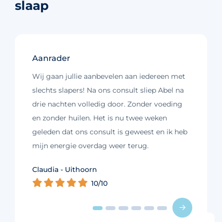
slaap
Aanrader
Wij gaan jullie aanbevelen aan iedereen met
slechts slapers! Na ons consult sliep Abel na
drie nachten volledig door. Zonder voeding
en zonder huilen. Het is nu twee weken
geleden dat ons consult is geweest en ik heb
mijn energie overdag weer terug.
Kim - Loosdrecht
Claudia - Uithoorn
Murelle - Groningen
Cynthia - Nootdorp
Daniëlle - Haarlem
Charlotte - Amsterdam
10/10
10/10
10/10
10/10
10/10
9/10