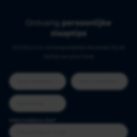
Ontvang
persoonlijke
slaaptips
Schrijf je in en ontvang slaaptips die passen bij de
leeftijd van jouw kind!
Geboortedatum kind
*