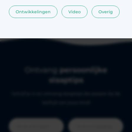
Ontwikkelingen
Video
Overig
Ontvang
persoonlijke
slaaptips
Schrijf je in en ontvang slaaptips die passen bij de
leeftijd van jouw kind!