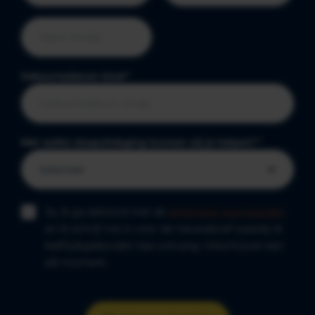
Geboortedatum kind
*
Met welke slaapuitdaging kunnen wij je helpen?
*
Ja, ik ga akkoord met de
algemene voorwaarden
en ik schrijf me in voor de nieuwsbrief waarbij ik
leeftijdsgebonden tips ontvang. Uitschrijven kan
elk moment.