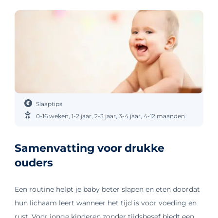
Slaaptips
0-16 weken
,
1-2 jaar
,
2-3 jaar
,
3-4 jaar
,
4-12 maanden
Samenvatting voor drukke
ouders
Een routine helpt je baby beter slapen en eten doordat
hun lichaam leert wanneer het tijd is voor voeding en
rust. Voor jonge kinderen zonder tijdsbesef biedt een