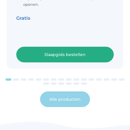
term wordt gegeven aan alle gevallen
openen.
waarbij de oorzaak van het
plotselinge overlijden niet bekend is.
Gratis
Hoewel het aantal gevallen
Slaapgids bestellen
Alle producten