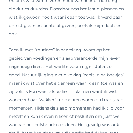
maar ik wist van te voren nooit wanneer of hoe lang
die dutjes duurden. Daardoor was het lastig plannen en
wist ik gewoon nooit waar ik aan toe was. Ik werd daar
onrustig van en, achteraf gezien, denk ik mijn dochter
ook.
Toen ik met “routines” in aanraking kwam op het
gebied van voedingen en slaap veranderde mijn leven
nagenoeg direct. Het werkte voor mij, en Julia, zo
goed! Natuurlijk ging niet elke dag “zoals in de boekjes”
maar ik wist over het algemeen waar ik aan toe was en
zij ook. Ik kon weer afspraken inplannen want ik wist
wanneer haar “wakker” momenten waren en haar slaap
momenten. Tijdens de slaap momenten had ik tijd voor
mezelf en kon ik even niksen of besluiten om juist wel
wat aan het huishouden te doen. Het gevolg was ook
dat ik beter kon zien wat Julia nodig had. Ik kon voor