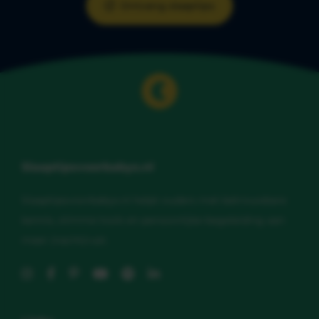
Ontvang slaaptips
Slaaptipsvoorbabys.nl
Slaaptipsvoorbabys.nl helpt ouders met betrouwbare
kennis, slimme tools en persoonlijke begeleiding aan
meer (nacht)rust.