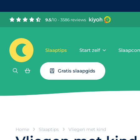
9.5
/10 - 3586 reviews
Slaaptips
Start zelf
Slaapcon
Gratis slaapgids
Home
Slaaptips
Vliegen met kind