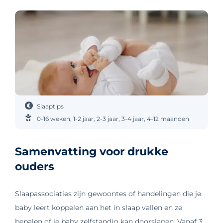
Slaaptips
0-16 weken
,
1-2 jaar
,
2-3 jaar
,
3-4 jaar
,
4-12 maanden
Samenvatting voor drukke
ouders
Slaapassociaties zijn gewoontes of handelingen die je
baby leert koppelen aan het in slaap vallen en ze
bepalen of je baby zelfstandig kan doorslapen. Vanaf 3