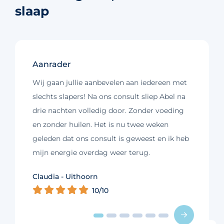
slaap
Aanrader
Wij gaan jullie aanbevelen aan iedereen met
slechts slapers! Na ons consult sliep Abel na
drie nachten volledig door. Zonder voeding
en zonder huilen. Het is nu twee weken
geleden dat ons consult is geweest en ik heb
mijn energie overdag weer terug.
Kim - Loosdrecht
Claudia - Uithoorn
Murelle - Groningen
Cynthia - Nootdorp
Daniëlle - Haarlem
Charlotte - Amsterdam
10/10
10/10
10/10
10/10
10/10
9/10