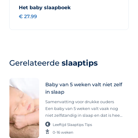
Het baby slaapboek
€ 27.99
Gerelateerde
slaaptips
Baby van 5 weken valt niet zelf
in slaap
Samenvatting voor drukke ouders
Een baby van 5 weken valt vaak nog
niet zelfstandig in slaap en dat is heel
normaal. Veel baby’s slapen alleen
Leeftijd
Slaaptips
Tips
met hulp of doen korte dutjes, wat bij
0-16 weken
hun ontwikkeling hoort. Regelmaat,