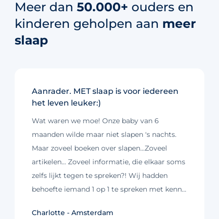
Meer dan
50.000+
ouders en
kinderen geholpen aan
meer
slaap
Aanrader. MET slaap is voor iedereen
het leven leuker:)
Wat waren we moe! Onze baby van 6
maanden wilde maar niet slapen 's nachts.
Maar zoveel boeken over slapen...Zoveel
artikelen... Zoveel informatie, die elkaar soms
zelfs lijkt tegen te spreken?! Wij hadden
behoefte iemand 1 op 1 te spreken met kennis
Kim - Loosdrecht
Claudia - Uithoorn
Murelle - Groningen
Cynthia - Nootdorp
Daniëlle - Haarlem
en ervaring, die weet wat wel en niet werkt
Charlotte - Amsterdam
10/10
10/10
10/10
10/10
10/10
en ons concrete handvatten kon geven. Die