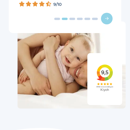
9/10
ons gewoon even kon vertellen hoe het aan
te pakken. En dat was precies wat Maxime
van slaaptipsvoorbabys.nl ons aanreikte. Een
duidelijk plan van aanpak, ruimte voor
vragen en tips om het plan aan te scherpen
of te tweaken waar het niet uitpakte zoals
verwacht, en daarbij een betrokken houding.
Ik had na het consult direct vertrouwen, en er
was resultaat: onze zoon heeft geleerd dat
het ok en veilig is als hij wakker wordt, en
leert zichzelf steeds beter te kalmeren en zelf
weer in te slapen. Hij slaapt een groot
gedeelte van de nachten door tot 6 uur, en
het is vast een kwestie van tijd tot dit nog
ietsje later wordt.