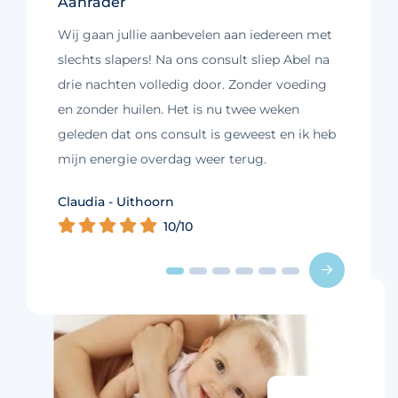
Aanrader
Wij gaan jullie aanbevelen aan iedereen met
slechts slapers! Na ons consult sliep Abel na
drie nachten volledig door. Zonder voeding
en zonder huilen. Het is nu twee weken
geleden dat ons consult is geweest en ik heb
mijn energie overdag weer terug.
Kim - Loosdrecht
Claudia - Uithoorn
Murelle - Groningen
Cynthia - Nootdorp
Daniëlle - Haarlem
Charlotte - Amsterdam
10/10
10/10
10/10
10/10
10/10
9/10