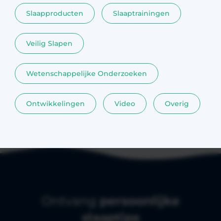
Slaapproducten
Slaaptrainingen
Veilig Slapen
Wetenschappelijke Onderzoeken
Ontwikkelingen
Video
Overig
Ontvang
persoonlijke
slaaptips