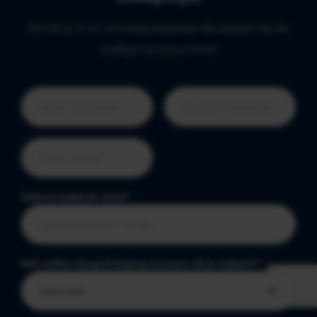
Schrijf je in en ontvang slaaptips die passen bij de
leeftijd van jouw kind!
Geboortedatum kind
*
Met welke slaapuitdaging kunnen wij je helpen?
*