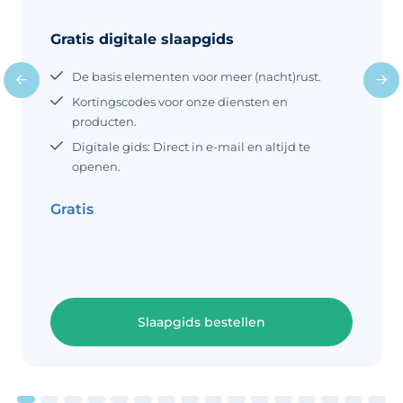
aangestuurd in de hersenen. Dit ritme
wordt tot stand gebracht als reactie op
Gratis digitale slaapgids
veranderende lichtniveaus
gedurende een periode van 24 uur.
De basis elementen voor meer (nacht)rust.
Als de zon opkomt, stimuleert de
Kortingscodes voor onze diensten en
hypothalamus de afgifte van
producten.
hormonen die ons helpen wakker te
worden. Wanneer de zon ondergaat
Digitale gids: Direct in e-mail en altijd te
en het lichtniveau begint af te nemen,
openen.
bereidt de hypothalamus het lichaam
voor om in slaap te vallen door
Gratis
Slaapgids bestellen