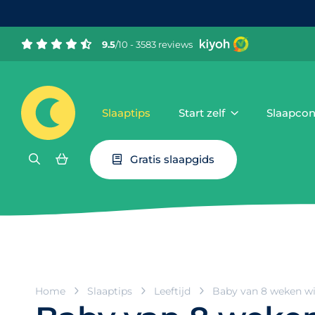
9.5
/10 - 3583 reviews
Slaaptips
Start zelf
Slaapcon
Gratis slaapgids
Home
Slaaptips
Leeftijd
Baby van 8 weken wi