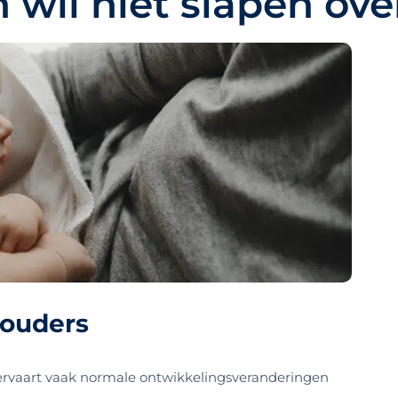
 wil niet slapen ov
 ouders
 ervaart vaak normale ontwikkelingsveranderingen