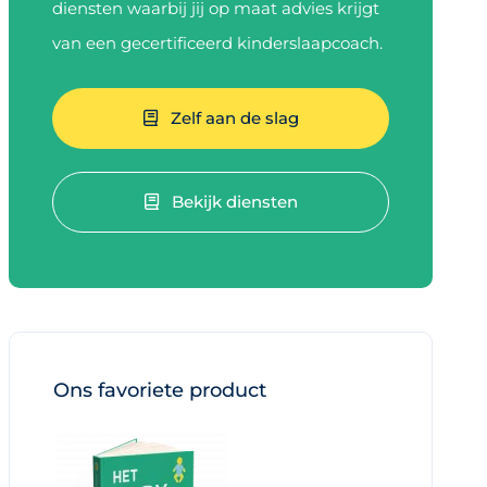
diensten waarbij jij op maat advies krijgt
van een gecertificeerd kinderslaapcoach.
Zelf aan de slag
Bekijk diensten
Ons favoriete product