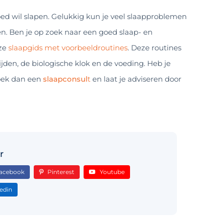
goed wil slapen. Gelukkig kun je veel slaapproblemen
en. Ben je op zoek naar een goed slaap- en
nze
slaapgids met voorbeeldroutines
. Deze routines
en, de biologische klok en de voeding. Heb je
Boek dan een
slaapconsul
t
en laat je adviseren door
r
acebook
Pinterest
Youtube
edin