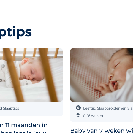
ptips
jd
Slaaptips
Leeftijd
Slaapproblemen
Sla
0-16 weken
n 11 maanden in
Baby van 7 weken wil