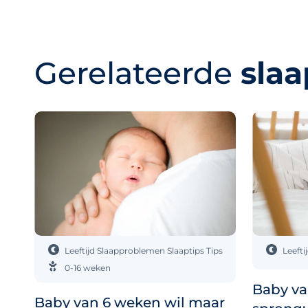
Gerelateerde
slaa
Leeftijd
Slaapproblemen
Slaaptips
Tips
Leefti
0-16 weken
Baby va
Baby van 6 weken wil maar