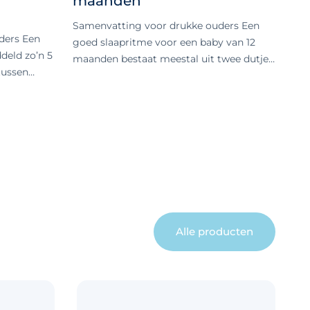
maanden
Samenvatting voor drukke ouders Een
ders Een
goed slaapritme voor een baby van 12
deld zo’n 5
maanden bestaat meestal uit twee dutjes
tussen
overdag, samen goed voor ongeveer 2,5
 drie
tot 2 uur en drie kwartier slaap, met
 per baby
gemiddeld 2,5 uur wakkertijd ertussen.
utine en
Een duidelijke routine met vaste
n helpen,
bedtijden helpt bij slaapproblemen, ook
t met
als je baby plots minder goed slaapt door
 slapen. Je
bijvoorbeeld een slaapregressie. Hoeveel
niet slapen,
slaap heeft baby 12 maanden nodig? Is je
en/of huilt
baby 12 maanden? De eerste verjaardag is
In dit
een belangrijke mijlpaal. Officieel gezien
Alle producten
ua slaap kan
is een kind vanaf dit moment geen baby
ze leeftijd
meer, maar een dreumes. In het
en oude
afgelopen jaar is je baby ontzettend
by 7 weken:
gegroeid en ook qua slaapritme is er veel
Is je baby 7
veranderd. Wat is het ideale slaapritme