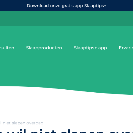
Download onze gratis app Slaaptips+
sulten
Slaapproducten
Slaaptips+ app
Ervar
l niet slapen overdag