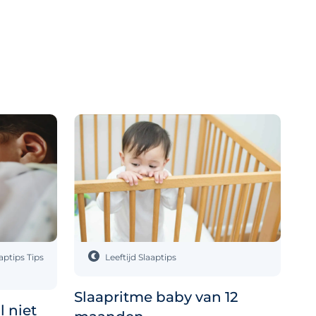
aptips
Tips
Leeftijd
Slaaptips
Slaapritme baby van 12
 niet