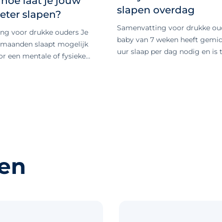
 hoe laat je jouw
slapen overdag
beter slapen?
Samenvatting voor drukke ou
ng voor drukke ouders Je
baby van 7 weken heeft gemid
1 maanden slaapt mogelijk
uur slaap per dag nodig en is 
or een mentale of fysieke
dutjes door 1,5 uur tot 1 uur en
ngssprong, wat normaal en
kwartier wakker, maar dit kan
. Verbeter de slaap door te
verschillen. Een vaste slaapro
een passende dagroutine met
rustgevend slaapritueel kunne
5 uur slaap verdeeld over
zeker als je baby moeite heef
 en verander zo min mogelijk
inslapen of alleen in een bedje
taande slaapgewoonten, om
baby van 7 weken wil overdag 
 en slaapproblemen te
slaapt niet in zijn eigen bedje 
 Waarom een sprong rond 11
sen
veel: wat kan je hieraan doen? 
loed heeft op slaap Stel, je
artikel leggen we uit wat je q
 maanden zit in een sprong en
verwachten bij een baby van de
r minder goed slapen. Een
én je vindt tips om een 7 wek
kent dat er op fysiek of
baby beter te laten slapen. Ba
k een ontwikkeling plaats
hoeveel slaap nodig overdag? 