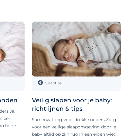
Slaaptips
aanden
Veilig slapen voor je baby:
richtlijnen & tips
ers Ja,
s een
Samenvatting voor drukke ouders Zorg
rdat ze
voor een veilige slaapomgeving door je
elen, zoals
baby altijd op zijn rug in een eigen wieg