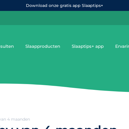
Download onze gratis app Slaaptips+
sulten
Slaapproducten
Slaaptips+ app
Ervar
 van 4 maanden