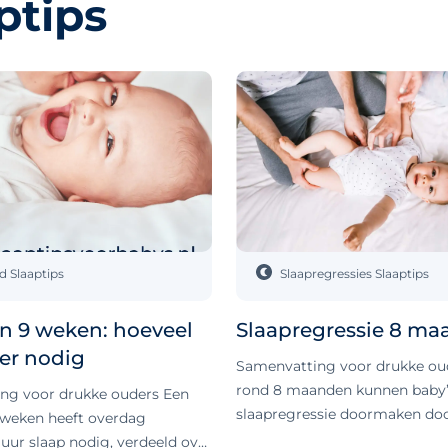
ptips
jd
Slaaptips
Slaapregressies
Slaaptips
n 9 weken: hoeveel
Slaapregressie 8 m
 er nodig
Samenvatting voor drukke oud
rond 8 maanden kunnen baby’
ng voor drukke ouders Een
slaapregressie doormaken doo
 weken heeft overdag
fysiek en mentaal veel ontwikk
uur slaap nodig, verdeeld over