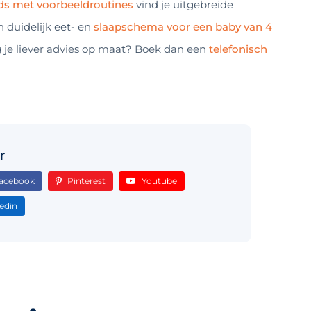
ds met voorbeeldroutines
vind je uitgebreide
n duidelijk eet- en
slaapschema voor een baby van 4
g je liever advies op maat? Boek dan een
telefonisch
r
acebook
Pinterest
Youtube
edin