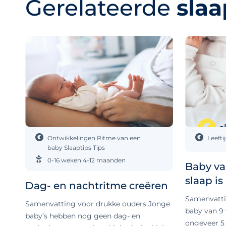
Gerelateerde
slaa
Ontwikkelingen
Ritme van een
Leefti
baby
Slaaptips
Tips
0-16 weken
4-12 maanden
Baby va
slaap is
Dag- en nachtritme creëren
Samenvatti
Samenvatting voor drukke ouders Jonge
baby van 9
baby’s hebben nog geen dag- en
ongeveer 5 