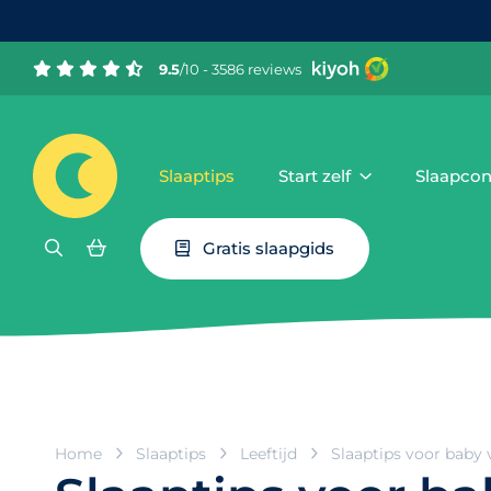
9.5
/10 - 3586 reviews
Slaaptips
Start zelf
Slaapcon
Gratis slaapgids
Home
Slaaptips
Leeftijd
Slaaptips voor baby