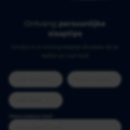
Ontvang
persoonlijke
slaaptips
Schrijf je in en ontvang slaaptips die passen bij de
leeftijd van jouw kind!
Geboortedatum kind
*