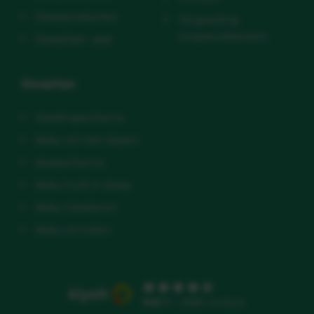
Slaapproducten
Vergoeding
zorgverzekeraars
Slaaptips+ app
Slaaptips
Voedingsschema
Baby wil niet slapen
slaapschema
Baby huilt in slaap
Baby inbakeren
Baby omrollen
9.5
/10 - 3586 reviews