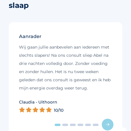
slaap
Aanrader
Wij gaan jullie aanbevelen aan iedereen met
slechts slapers! Na ons consult sliep Abel na
drie nachten volledig door. Zonder voeding
en zonder huilen. Het is nu twee weken
geleden dat ons consult is geweest en ik heb
mijn energie overdag weer terug.
Kim - Loosdrecht
Claudia - Uithoorn
Murelle - Groningen
Cynthia - Nootdorp
Daniëlle - Haarlem
Charlotte - Amsterdam
10/10
10/10
10/10
10/10
10/10
9/10