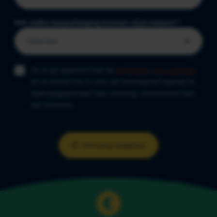
Met welke slaapuitdaging kunnen wij je helpen?
*
Ja, ik ga akkoord met de
algemene voorwaarden
en ik schrijf me in voor de nieuwsbrief waarbij ik
leeftijdsgebonden tips ontvang. Uitschrijven kan
elk moment.
Ontvang slaaptips