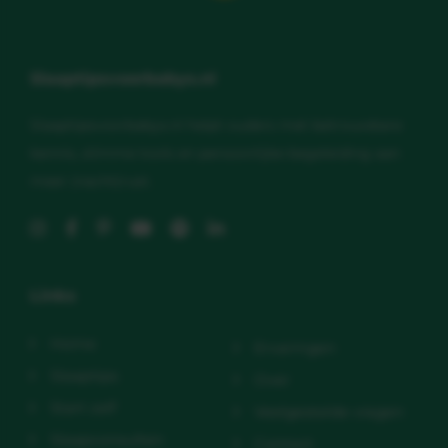
Slaaptipsvoorbabys.nl
Slaaptipsvoorbabys.nl helpt ouders met betrouwbare
kennis, slimme tools en persoonlijke begeleiding aan
meer (nacht)rust.
Links
Home
Ervaringen
Slaaptips
Over
Start zelf
Veelgestelde vragen
Slaapconsulten
Contact