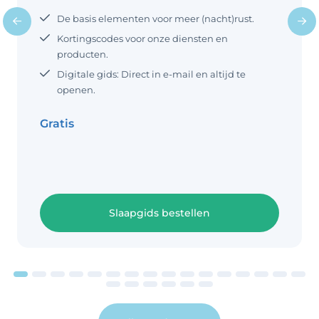
Beluister onze eigen geproduceerde
doet. In de baarmoeder kon
De basis elementen voor meer (nacht)rust.
white noise slaapgeluiden. Waarom
Kortingscodes voor onze diensten en
white noise gebruiken bij baby’s?
producten.
White noise kan dus kalmerend
werken voor je baby. Dit constante
Digitale gids: Direct in e-mail en altijd te
geluid herinnert hem of haar aan de
openen.
baarmoeder en dit
Gratis
Slaapgids bestellen