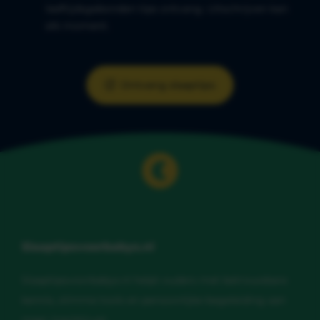
leeftijdsgebonden tips ontvang. Uitschrijven kan
elk moment.
Ontvang slaaptips
Slaaptipsvoorbabys.nl
Slaaptipsvoorbabys.nl helpt ouders met betrouwbare
kennis, slimme tools en persoonlijke begeleiding aan