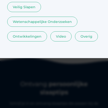
Veilig Slapen
Wetenschappelijke Onderzoeken
Ontwikkelingen
Video
Overig
Ontvang
persoonlijke
slaaptips
Schrijf je in en ontvang slaaptips die passen bij de