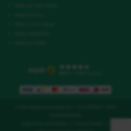
Baby wil niet slapen
slaapschema
Baby huilt in slaap
Baby inbakeren
Baby omrollen
9.5
/10 - 3586 reviews
© 2026 Slaaptipsvoorbabys B.V. - KvK: 81783671 - BTW:
NL862218329B01
Algemene voorwaarden
|
Privacy beleid
|