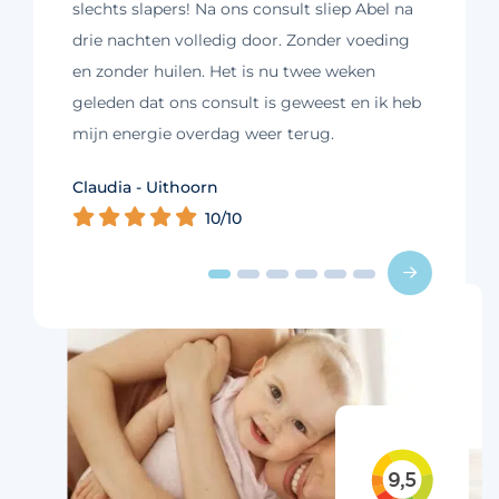
slechts slapers! Na ons consult sliep Abel na
drie nachten volledig door. Zonder voeding
en zonder huilen. Het is nu twee weken
geleden dat ons consult is geweest en ik heb
mijn energie overdag weer terug.
Kim - Loosdrecht
Claudia - Uithoorn
Murelle - Groningen
Cynthia - Nootdorp
Daniëlle - Haarlem
Charlotte - Amsterdam
10/10
10/10
10/10
10/10
10/10
9/10