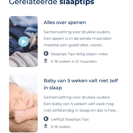
Gerelateerde
slaaptips
Alles over spenen
Samenvatting voor drukke ouders
Een speen is in de eerste maanden
meestal een goed idee, vooral
vanwege de grote zuigbehoefte van
Slaaptips
Tips
Veilig slapen
video
jonge baby’s en het mogelijke
0-16 weken
4-12 maanden
voordeel dat het de kans op
wiegendood iets verkleint. Het
combineren van speen en
Baby van 5 weken valt niet zelf
borstvoeding is mogelijk zodra de
in slaap
voeding goed loopt. Niet iedere baby
accepteert een speen, en dat is ook
Samenvatting voor drukke ouders
prima. Spenen: goed of slecht voor je
Een baby van 5 weken valt vaak nog
baby? Is een speen goed of slecht? Er
niet zelfstandig in slaap en dat is heel
zijn veel verschillende meningen over
normaal. Veel baby’s slapen alleen
Leeftijd
Slaaptips
Tips
spenen en het gebruik hiervan. Wij
met hulp of doen korte dutjes, wat bij
0-16 weken
zijn over het algemeen voor het
hun ontwikkeling hoort. Regelmaat,