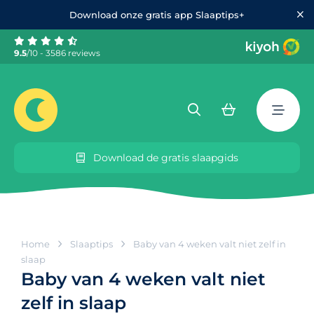
Download onze gratis app Slaaptips+
9.5
/10 - 3586 reviews
Download de gratis slaapgids
Home
Slaaptips
Baby van 4 weken valt niet zelf in
slaap
Baby van 4 weken valt niet
zelf in slaap