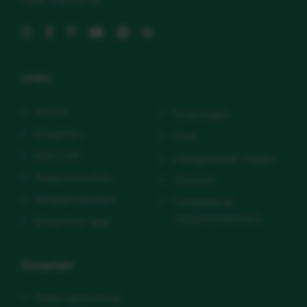
meer (nacht)rust.
Links
Home
Ervaringen
Slaaptips
Over
Start zelf
Veelgestelde vragen
Slaapconsulten
Contact
Slaapproducten
Vergoeding
zorgverzekeraars
Slaaptips+ app
Slaaptips
Voedingsschema