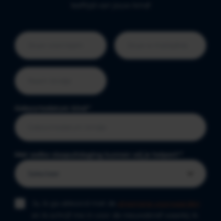
leeftijd van jouw kind!
Geboortedatum kind
*
Met welke slaapuitdaging kunnen wij je helpen?
*
Ja, ik ga akkoord met de
algemene voorwaarden
en ik schrijf me in voor de nieuwsbrief waarbij ik