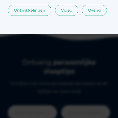
Ontwikkelingen
Video
Overig
Ontvang
persoonlijke
slaaptips
Schrijf je in en ontvang slaaptips die passen bij de
leeftijd van jouw kind!