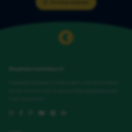
Ontvang slaaptips
Slaaptipsvoorbabys.nl
Slaaptipsvoorbabys.nl helpt ouders met betrouwbare
kennis, slimme tools en persoonlijke begeleiding aan
meer (nacht)rust.