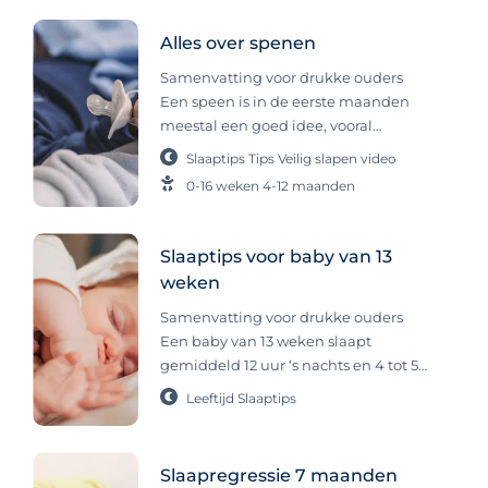
Alles over spenen
Samenvatting voor drukke ouders
Een speen is in de eerste maanden
meestal een goed idee, vooral
vanwege de grote zuigbehoefte van
Slaaptips
Tips
Veilig slapen
video
jonge baby’s en het mogelijke
0-16 weken
4-12 maanden
voordeel dat het de kans op
wiegendood iets verkleint. Het
combineren van speen en
Slaaptips voor baby van 13
borstvoeding is mogelijk zodra de
weken
voeding goed loopt. Niet iedere baby
accepteert een speen, en dat is ook
Samenvatting voor drukke ouders
prima. Spenen: goed of slecht voor je
Een baby van 13 weken slaapt
baby? Is een speen goed of slecht? Er
gemiddeld 12 uur ‘s nachts en 4 tot 5
zijn veel verschillende meningen over
uur overdag, verdeeld over 3 tot 4
Leeftijd
Slaaptips
spenen en het gebruik hiervan. Wij
dutjes. Een duidelijke routine en
zijn over het algemeen voor het
regelmaat worden vanaf deze leeftijd
gebruik van spenen; vooral in de
steeds belangrijker en helpen bij het
Slaapregressie 7 maanden
eerste maanden kan het enkele
herkennen van slaapmomenten.