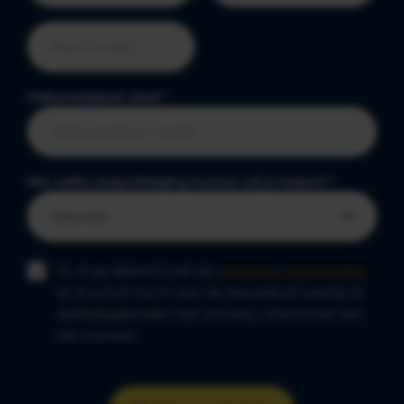
Geboortedatum kind
*
Met welke slaapuitdaging kunnen wij je helpen?
*
Ja, ik ga akkoord met de
algemene voorwaarden
en ik schrijf me in voor de nieuwsbrief waarbij ik
leeftijdsgebonden tips ontvang. Uitschrijven kan
elk moment.