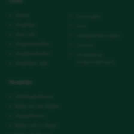
Links
Home
Ervaringen
Slaaptips
Over
Start zelf
Veelgestelde vragen
Slaapconsulten
Contact
Slaapproducten
Vergoeding
zorgverzekeraars
Slaaptips+ app
Slaaptips
Voedingsschema
Baby wil niet slapen
slaapschema
Baby huilt in slaap