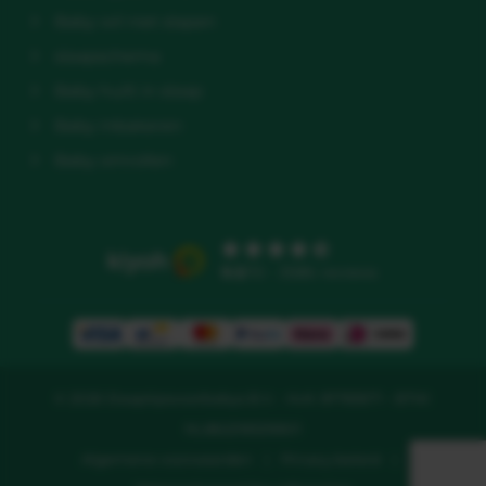
Baby wil niet slapen
slaapschema
Baby huilt in slaap
Baby inbakeren
Baby omrollen
9.5
/10 - 3586 reviews
© 2026 Slaaptipsvoorbabys B.V. - KvK: 81783671 - BTW:
NL862218329B01
Algemene voorwaarden
|
Privacy beleid
|