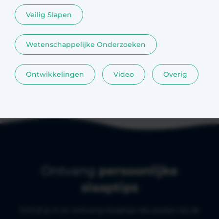
Veilig Slapen
Wetenschappelijke Onderzoeken
Ontwikkelingen
Video
Overig
Ontvang
persoonlijke
slaaptips
Schrijf je in en ontvang slaaptips die passen bij de