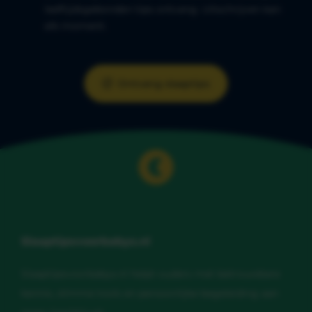
leeftijdsgebonden tips ontvang. Uitschrijven kan
elk moment.
Ontvang slaaptips
Slaaptipsvoorbabys.nl
Slaaptipsvoorbabys.nl helpt ouders met betrouwbare
kennis, slimme tools en persoonlijke begeleiding aan