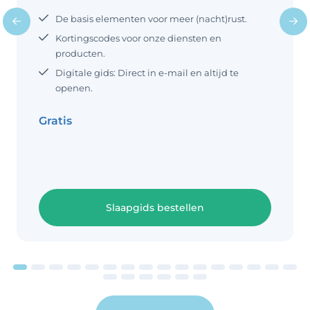
armpjes en beentjes kunnen
De basis elementen voor meer (nacht)rust.
bewegen. Je kunt hiervoor een
inbakerdoek gebruiken of je baby
Kortingscodes voor onze diensten en
inbakeren met een slaapzak. In onze
producten.
shop vind je (inbaker)slaapzakken
Digitale gids: Direct in e-mail en altijd te
waar wij
openen.
Gratis
Slaapgids bestellen