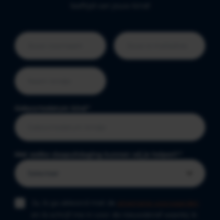
leeftijd van jouw kind!
Geboortedatum kind
*
Met welke slaapuitdaging kunnen wij je helpen?
*
Ja, ik ga akkoord met de
algemene voorwaarden
en ik schrijf me in voor de nieuwsbrief waarbij ik