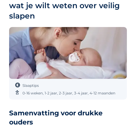
wat je wilt weten over veilig
slapen
Slaaptips
0-16 weken
,
1-2 jaar
,
2-3 jaar
,
3-4 jaar
,
4-12 maanden
Samenvatting voor drukke
ouders