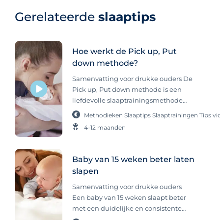
Gerelateerde
slaaptips
Hoe werkt de Pick up, Put
down methode?
Samenvatting voor drukke ouders De
Pick up, Put down methode is een
liefdevolle slaaptrainingsmethode
waarbij je je baby steeds oppakt om te
Methodieken
Slaaptips
Slaaptrainingen
Tips
vi
kalmeren en weer neerlegt zodra hij
4-12 maanden
rustig is, zodat hij leert zelfstandig in
slaap te vallen. Deze aanpak vraagt
geduld, duurt gemiddeld twee weken
Baby van 15 weken beter laten
en laat vaak na drie tot vijf dagen al
slapen
verbetering zien. De Pick up, Put
down methode is een manier van
Samenvatting voor drukke ouders
slaaptrainen en wordt gezien als een
Een baby van 15 weken slaapt beter
liefdevolle methode. In dit artikel
met een duidelijke en consistente
vertellen we wat de Pick up, Put down
slaaproutine die aansluit op zijn