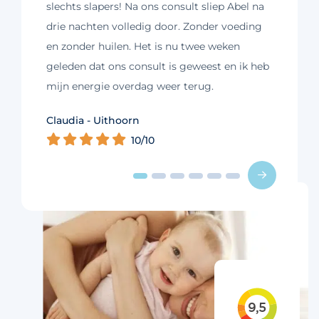
slechts slapers! Na ons consult sliep Abel na
drie nachten volledig door. Zonder voeding
en zonder huilen. Het is nu twee weken
geleden dat ons consult is geweest en ik heb
mijn energie overdag weer terug.
Kim - Loosdrecht
Claudia - Uithoorn
Murelle - Groningen
Cynthia - Nootdorp
Daniëlle - Haarlem
Charlotte - Amsterdam
10/10
10/10
10/10
10/10
10/10
9/10