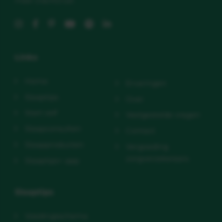
meer (nacht)rust.
Links
Home
Ervaringen
Slaaptips
Over
Start zelf
Veelgestelde vragen
Slaapconsulten
Contact
Slaapproducten
Vergoeding
zorgverzekeraars
Slaaptips+ app
Slaaptips
Voedingsschema