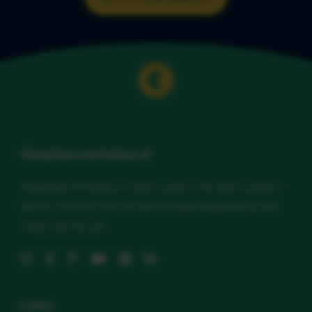
Slaaptipsvoorbabys.nl
Slaaptipsvoorbabys.nl helpt ouders met betrouwbare
kennis, slimme tools en persoonlijke begeleiding aan
meer (nacht)rust.
Links