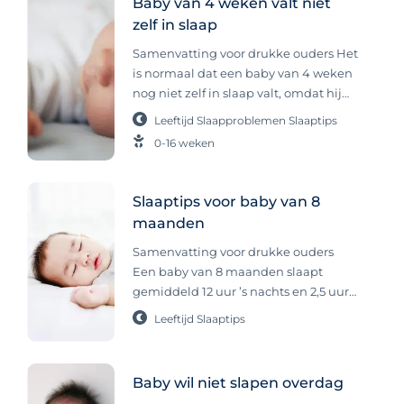
Baby van 4 weken valt niet
zelf in slaap
Samenvatting voor drukke ouders Het
is normaal dat een baby van 4 weken
nog niet zelf in slaap valt, omdat hij
dit vaak nog moet leren en meestal
Leeftijd
Slaapproblemen
Slaaptips
hulp nodig heeft zoals wiegen of
0-16 weken
drinken. Maak je dus geen zorgen.
Regelmaat en een vaste slaaproutine
kunnen helpen, en slapen op andere
Slaaptips voor baby van 8
veilige plekken dan het bedje is in
maanden
deze fase ook prima. Een baby van 4
weken heeft nog veel slaap nodig,
Samenvatting voor drukke ouders
zowel overdag als ‘s nachts. Dat wil
Een baby van 8 maanden slaapt
niet zeggen dat alle baby’s van 4
gemiddeld 12 uur ’s nachts en 2,5 uur
weken ook daadwerkelijk
overdag, verdeeld over 2 of 3 dutjes.
Leeftijd
Slaaptips
gemakkelijk en veel slapen. Je baby
Slaapproblemen komen vaak door
slaapt meestal niet aan een stuk door,
slaapregressie of bijvoorbeeld
maar verspreidt de slaap gedurende
verlatingsangst. Het helpt om een
Baby wil niet slapen overdag
de dag over verschillende slaapjes.
voorspelbare dagroutine aan te