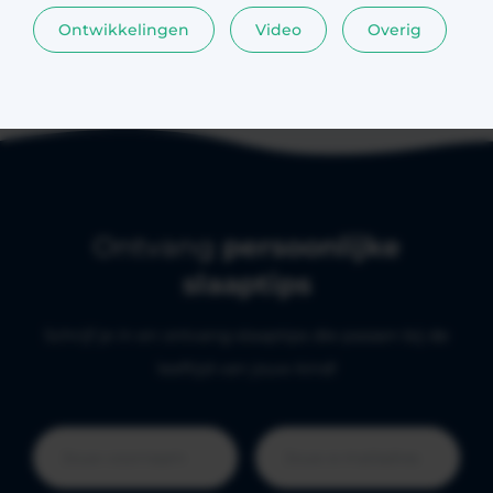
Ontwikkelingen
Video
Overig
Ontvang
persoonlijke
slaaptips
Schrijf je in en ontvang slaaptips die passen bij de
leeftijd van jouw kind!