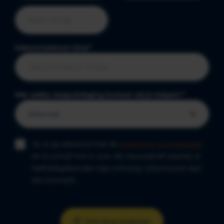
Geboortedatum kind
*
Met welke slaapuitdaging kunnen wij je helpen?
*
Ja, ik ga akkoord met de
algemene voorwaarden
en ik schrijf me in voor de nieuwsbrief waarbij ik
leeftijdsgebonden tips ontvang. Uitschrijven kan
elk moment.
Ontvang slaaptips