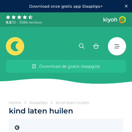
Download onze gratis app Slaaptips+
9.5
/10 - 3586 reviews
Download de gratis slaapgids
Home
Slaaptips
kind laten huilen
kind laten huilen