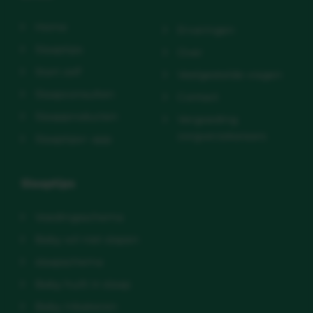
Home
Ervaringen
Slaaptips
Over
Start zelf
Veelgestelde vragen
Slaapconsulten
Contact
Slaapproducten
Vergoeding
zorgverzekeraars
Slaaptips+ app
Slaaptips
Voedingsschema
Baby wil niet slapen
slaapschema
Baby huilt in slaap
Baby inbakeren