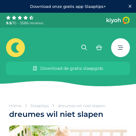
Download onze gratis app Slaaptips+
9.5
/10 - 3586 reviews
Download de gratis slaapgids
Home
Slaaptips
dreumes wil niet slapen
dreumes wil niet slapen