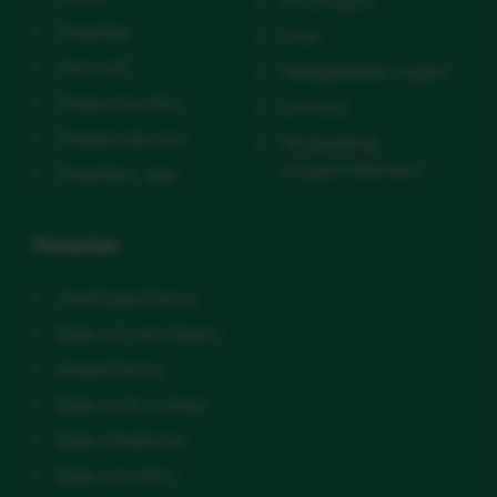
Ervaringen
Slaaptips
Over
Start zelf
Veelgestelde vragen
Slaapconsulten
Contact
Slaapproducten
Vergoeding
zorgverzekeraars
Slaaptips+ app
Slaaptips
Voedingsschema
Baby wil niet slapen
slaapschema
Baby huilt in slaap
Baby inbakeren
Baby omrollen