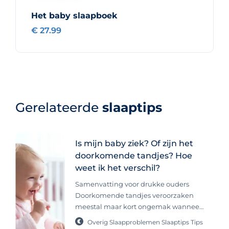
Het baby slaapboek
€ 27.99
Gerelateerde
slaaptips
Is mijn baby ziek? Of zijn het
doorkomende tandjes? Hoe
weet ik het verschil?
Samenvatting voor drukke ouders
Doorkomende tandjes veroorzaken
meestal maar kort ongemak wanneer
een tand echt door het tandvlees
Overig
Slaapproblemen
Slaaptips
Tips
breekt, wat zichtbaar is en slechts een