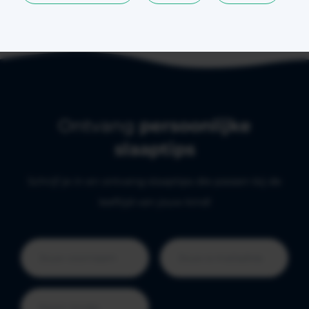
Ontvang
persoonlijke
slaaptips
Schrijf je in en ontvang slaaptips die passen bij de
leeftijd van jouw kind!