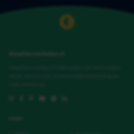
Slaaptipsvoorbabys.nl
Slaaptipsvoorbabys.nl helpt ouders met betrouwbare
kennis, slimme tools en persoonlijke begeleiding aan
meer (nacht)rust.
Links
Home