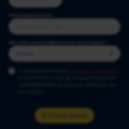
Geboortedatum kind
*
Met welke slaapuitdaging kunnen wij je helpen?
*
Ja, ik ga akkoord met de
algemene voorwaarden
en ik schrijf me in voor de nieuwsbrief waarbij ik
leeftijdsgebonden tips ontvang. Uitschrijven kan
elk moment.
Ontvang slaaptips