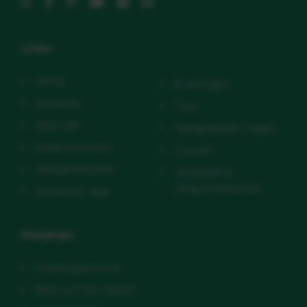
Links
Home
Ervaringen
Slaaptips
Over
Start zelf
Veelgestelde vragen
Slaapconsulten
Contact
Slaapproducten
Vergoeding
zorgverzekeraars
Slaaptips+ app
Slaaptips
Voedingsschema
Baby wil niet slapen