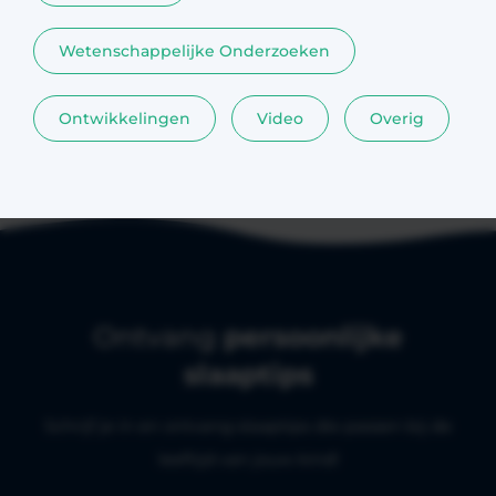
Wetenschappelijke Onderzoeken
Ontwikkelingen
Video
Overig
Ontvang
persoonlijke
slaaptips
Schrijf je in en ontvang slaaptips die passen bij de
leeftijd van jouw kind!