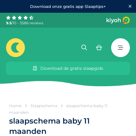
Download onze gratis app Slaaptips+
9.5
/10 - 3586 reviews
Download de gratis slaapgids
Home
Slaapschema
slaapschema baby 11
maanden
slaapschema baby 11
maanden