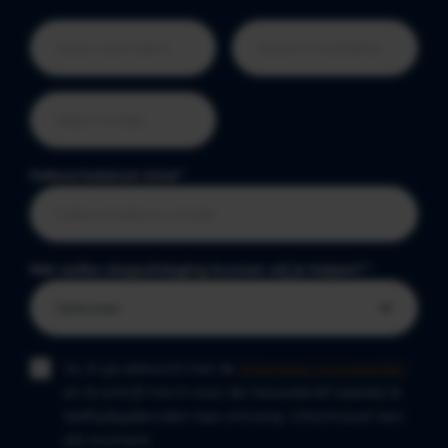
Geboortedatum kind
*
Met welke slaapuitdaging kunnen wij je helpen?
*
Ja, ik ga akkoord met de
algemene voorwaarden
en ik schrijf me in voor de nieuwsbrief waarbij ik
leeftijdsgebonden tips ontvang. Uitschrijven kan
elk moment.