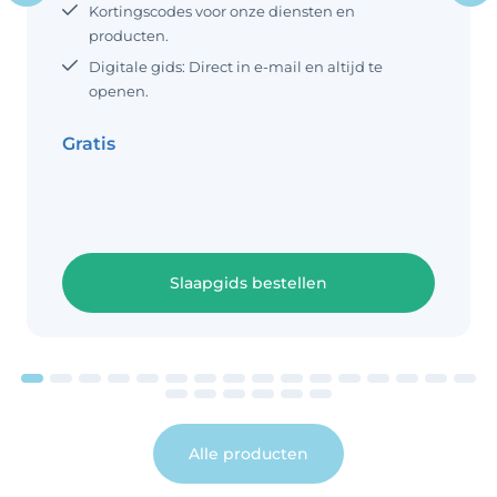
leeftijd, net als tijden voor dutjes
Kortingscodes voor onze diensten en
overdag. Dit voorbeeld slaapschema
producten.
is een richtlijn, kijk dus vooral naar wat
Digitale gids: Direct in e-mail en altijd te
werkt voor je baby en jou als ouder.
openen.
Dutjes schema baby 5 maanden
Aantal
Gratis
Slaapgids bestellen
Alle producten