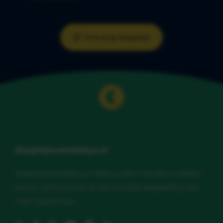
Ontvang slaaptips
Slaaptipsvoorbabys.nl
Slaaptipsvoorbabys.nl helpt ouders met betrouwbare
kennis, slimme tools en persoonlijke begeleiding aan
meer (nacht)rust.