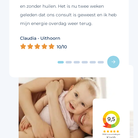
en zonder huilen. Het is nu twee weken
geleden dat ons consult is geweest en ik heb
mijn energie overdag weer terug.
Kim - Loosdrecht
Claudia - Uithoorn
Murelle - Groningen
Cynthia - Nootdorp
Daniëlle - Haarlem
Charlotte - Amsterdam
10/10
10/10
10/10
10/10
10/10
9/10