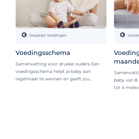
Slaaptips
Voedingen
Voedi
Voedingsschema
Voedin
maand
Samenvatting voor drukke ouders Een
voedingsschema helpt je baby aan
Samenvatti
regelmaat te wennen en geeft jou
baby van 8
houvast in je dag. Het schema is
tot 4 melkv
afgestemd op de leeftijd en biologische
momenten v
klok van je kind en houdt rekening met
waarbij vas
het aantal voedingen. Je kunt het flexibel
volledige m
toepassen, zolang je goed let op de
ontwikkelt 
signalen van je baby en doet wat bij jullie
volg wat go
past. Genoeg voeding is enorm belangrijk
altijd voor
voor de ontwikkeling van je baby of kind.