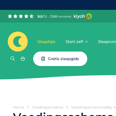
9.5
/10 - 3586 reviews
Slaaptips
Start zelf
Slaapcon
Gratis slaapgids
Home
Voedingsschema
Voedingsschema baby 