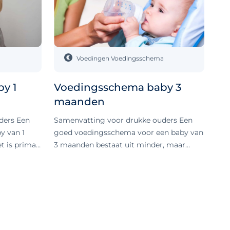
Voedingen
Voedingsschema
y 1
Voedingsschema baby 3
maanden
ders Een
Samenvatting voor drukke ouders Een
y van 1
goed voedingsschema voor een baby van
et is prima
3 maanden bestaat uit minder, maar
t je vooral
grotere voedingen over de dag verspreid,
leren
bijvoorbeeld zes keer tussen 07.00 en
tensieve
22.30 uur. Nachtvoeding geef je op
om niet te
verzoek, tenzij anders geadviseerd. Het
n te wennen
schema helpt bij het aanleren van een
 Wat kun je
gezond dag- en nachtritme en geeft je