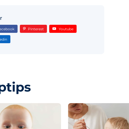
r
acebook
Pinterest
Youtube
edin
ptips