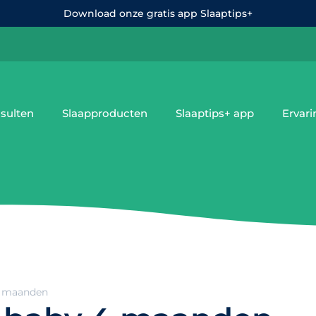
Download onze gratis app Slaaptips+
sulten
Slaapproducten
Slaaptips+ app
Ervar
4 maanden