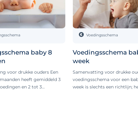
ngsschema
Voedingsschema
gsschema baby 8
Voedingsschema bab
en
week
ng voor drukke ouders Een
Samenvatting voor drukke ou
 maanden heeft gemiddeld 3
voedingsschema voor een bab
oedingen en 2 tot 3
week is slechts een richtlijn; h
aste voeding per dag,
om op verzoek te voeden. Rich
te voeding soms al een
op voldoende voeding en het 
aaltijd vormt. Elk kind
kennen van je baby. In deze in
zich in zijn eigen tempo, dus
kraamweken is het belangrijk 
ed voelt voor jullie. Zorg er
veel te verwachten en gewoo
 dat je baby voldoende vocht
aan de nieuwe situatie samen.