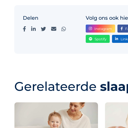
Delen
Volg ons ook hie
Instagram
F
Spotify
Link
Gerelateerde
slaa