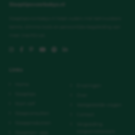
Slaaptipsvoorbabys.nl
Slaaptipsvoorbabys.nl helpt ouders met betrouwbare
kennis, slimme tools en persoonlijke begeleiding aan
meer (nacht)rust.
Links
Home
Ervaringen
Slaaptips
Over
Start zelf
Veelgestelde vragen
Slaapconsulten
Contact
Slaapproducten
Vergoeding
zorgverzekeraars
Slaaptips+ app