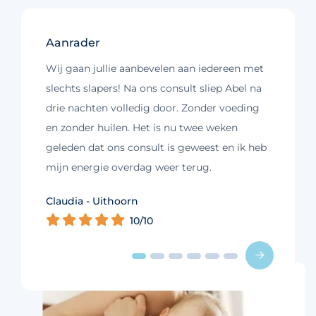
Aanrader
Wij gaan jullie aanbevelen aan iedereen met
slechts slapers! Na ons consult sliep Abel na
drie nachten volledig door. Zonder voeding
en zonder huilen. Het is nu twee weken
geleden dat ons consult is geweest en ik heb
mijn energie overdag weer terug.
Kim - Loosdrecht
Claudia - Uithoorn
Murelle - Groningen
Cynthia - Nootdorp
Daniëlle - Haarlem
Charlotte - Amsterdam
10/10
10/10
10/10
10/10
10/10
9/10