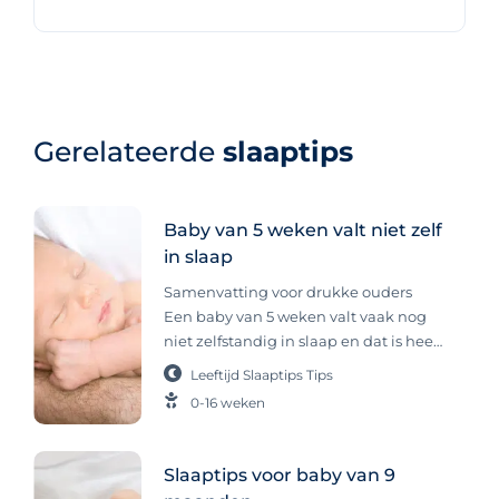
Gerelateerde
slaaptips
Baby van 5 weken valt niet zelf
in slaap
Samenvatting voor drukke ouders
Een baby van 5 weken valt vaak nog
niet zelfstandig in slaap en dat is heel
normaal. Veel baby’s slapen alleen
Leeftijd
Slaaptips
Tips
met hulp of doen korte dutjes, wat bij
0-16 weken
hun ontwikkeling hoort. Regelmaat,
een vast slaapritueel en eventueel
inbakeren kunnen helpen om rust te
Slaaptips voor baby van 9
creëren en het slapen te verbeteren,