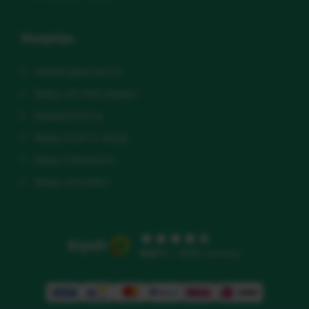
Slaaptips
Voedingsschema
Baby wil niet slapen
slaapschema
Baby huilt in slaap
Baby inbakeren
Baby omrollen
9.5
/10 - 3586 reviews