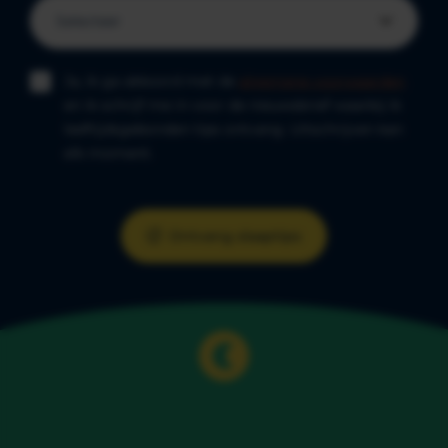
Ja, ik ga akkoord met de
algemene voorwaarden
en ik schrijf me in voor de nieuwsbrief waarbij ik
leeftijdsgebonden tips ontvang. Uitschrijven kan
elk moment.
Ontvang slaaptips