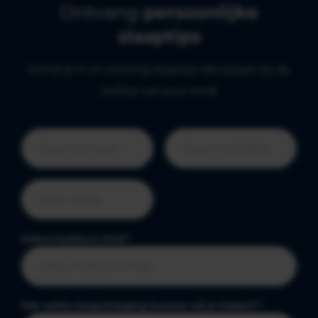
Ontvang
persoonlijke
slaaptips
Schrijf je in en ontvang slaaptips die passen bij de
leeftijd van jouw kind!
Geboortedatum kind
*
Met welke slaapuitdaging kunnen wij je helpen?
*