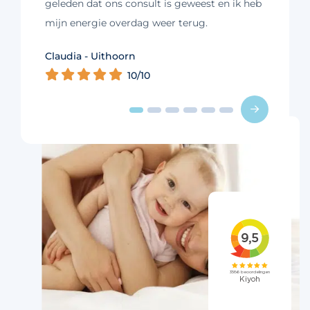
geleden dat ons consult is geweest en ik heb
mijn energie overdag weer terug.
Kim - Loosdrecht
Claudia - Uithoorn
Murelle - Groningen
Cynthia - Nootdorp
Daniëlle - Haarlem
Charlotte - Amsterdam
10/10
10/10
10/10
10/10
10/10
9/10