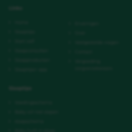
Links
Home
Ervaringen
Slaaptips
Over
Start zelf
Veelgestelde vragen
Slaapconsulten
Contact
Slaapproducten
Vergoeding
zorgverzekeraars
Slaaptips+ app
Slaaptips
Voedingsschema
Baby wil niet slapen
slaapschema
Baby huilt in slaap