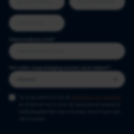
Geboortedatum kind
*
Met welke slaapuitdaging kunnen wij je helpen?
*
Ja, ik ga akkoord met de
algemene voorwaarden
en ik schrijf me in voor de nieuwsbrief waarbij ik
leeftijdsgebonden tips ontvang. Uitschrijven kan
elk moment.