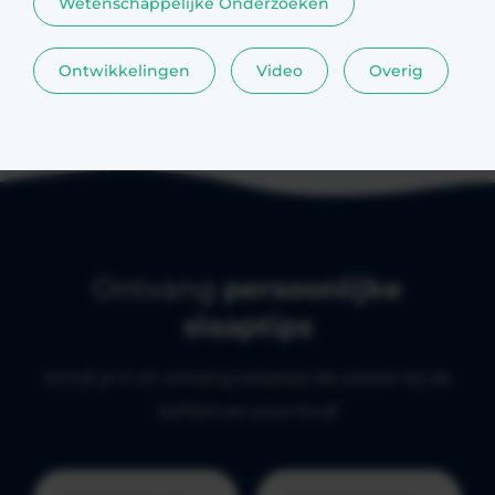
Wetenschappelijke Onderzoeken
Ontwikkelingen
Video
Overig
Ontvang
persoonlijke
slaaptips
Schrijf je in en ontvang slaaptips die passen bij de
leeftijd van jouw kind!