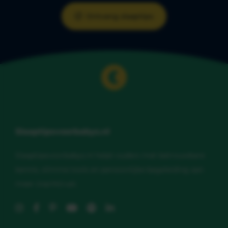
Ontvang slaaptips
Slaaptipsvoorbabys.nl
Slaaptipsvoorbabys.nl helpt ouders met betrouwbare
kennis, slimme tools en persoonlijke begeleiding aan
meer (nacht)rust.