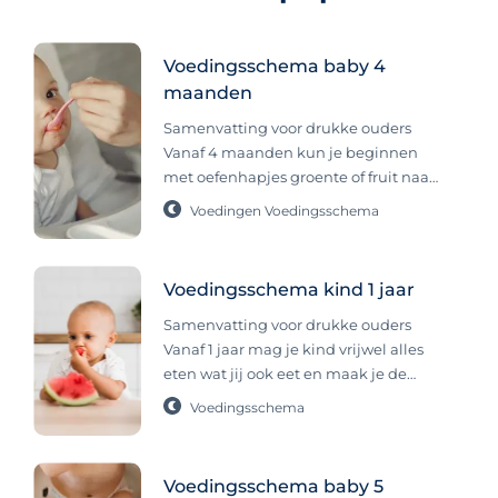
Voedingsschema baby 4
maanden
Samenvatting voor drukke ouders
Vanaf 4 maanden kun je beginnen
met oefenhapjes groente of fruit naast
borstvoeding of flesvoeding, maar dit
Voedingen
Voedingsschema
is optioneel en alleen bedoeld om te
wennen aan smaken en structuren.
Let op of je baby er klaar voor is, zoals
Voedingsschema kind 1 jaar
interesse in eten tonen en goed
kunnen slikken, en volg het tempo
Samenvatting voor drukke ouders
dat bij jullie past. In de eerste
Vanaf 1 jaar mag je kind vrijwel alles
maanden bestaat het eten van je
eten wat jij ook eet en maak je de
baby alleen uit borstvoeding of
overstap naar drie hoofdmaaltijden
Voedingsschema
flesvoeding. Wanneer je baby 4
met tussendoortjes en drinken op
maanden is, kan je langzaam
vaste momenten. Niet elk kind eet op
beginnen met oefenhapjes met
hetzelfde tempo of dezelfde
Voedingsschema baby 5
groente of fruit. Is je baby van 4
hoeveelheid en dat is normaal. Een