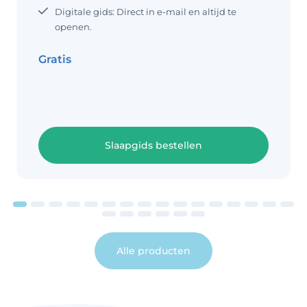
eet, terwijl de andere dreumes wat
Digitale gids: Direct in e-mail en altijd te
meer moeite heeft met maaltijden.
openen.
Voorbeeld voedingsschema dreumes
13 – 18 maanden Wat is een goed
Gratis
voedingsschema voor een dreumes
van 13, 14
Slaapgids bestellen
Alle producten