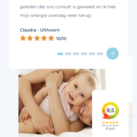
geleden dat ons consult is geweest en ik heb
mijn energie overdag weer terug.
Kim - Loosdrecht
Claudia - Uithoorn
Murelle - Groningen
Cynthia - Nootdorp
Daniëlle - Haarlem
Charlotte - Amsterdam
10/10
10/10
10/10
10/10
10/10
9/10