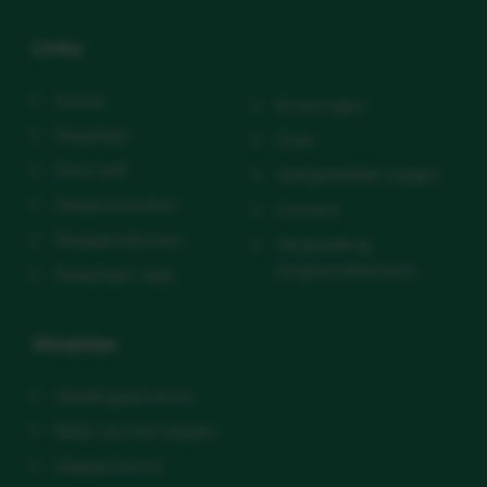
Links
Home
Ervaringen
Slaaptips
Over
Start zelf
Veelgestelde vragen
Slaapconsulten
Contact
Slaapproducten
Vergoeding
zorgverzekeraars
Slaaptips+ app
Slaaptips
Voedingsschema
Baby wil niet slapen
slaapschema