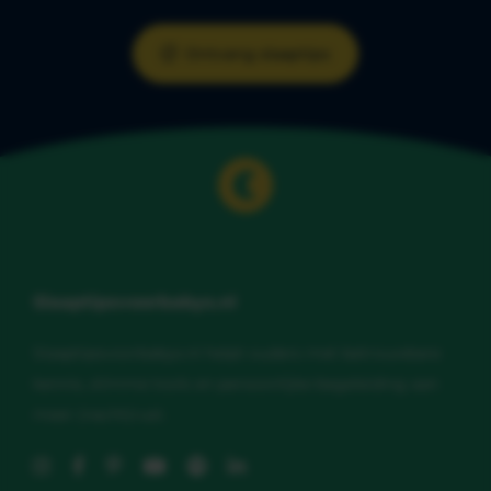
Ontvang slaaptips
Slaaptipsvoorbabys.nl
Slaaptipsvoorbabys.nl helpt ouders met betrouwbare
kennis, slimme tools en persoonlijke begeleiding aan
meer (nacht)rust.