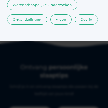
Wetenschappelijke Onderzoeken
Ontwikkelingen
Video
Overig
Ontvang
persoonlijke
slaaptips
Schrijf je in en ontvang slaaptips die passen bij de
leeftijd van jouw kind!