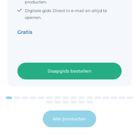
overdag te veel slapen, zijn geneigd ‘s
producten.
nachts wakker te worden omdat ze al
Digitale gids: Direct in e-mail en altijd te
veel hebben geslapen. Slaapt je baby
openen.
overdag te weinig?
Gratis
Slaapgids bestellen
Alle producten