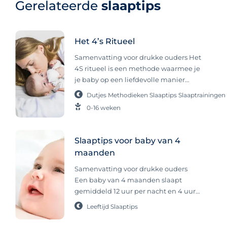
Gerelateerde
slaaptips
Het 4’s Ritueel
Samenvatting voor drukke ouders Het
4S ritueel is een methode waarmee je
je baby op een liefdevolle manier
zelfstandig in slaap leert vallen, vanaf
Dutjes
Methodieken
Slaaptips
Slaaptrainingen
de geboorte. Het bestaat uit vier
0-16 weken
stappen: slaapomgeving klaarmaken,
inbakeren, zitten en eventueel
kloppen en sh-en als je baby onrustig
Slaaptips voor baby van 4
is. Zo bouw je een rustgevend en
maanden
herkenbaar slaappatroon op. Als je op
zoek bent naar een liefdevolle en
Samenvatting voor drukke ouders
geliefde manier om je baby al vanaf
Een baby van 4 maanden slaapt
jonge leeftijd zelf in slaap te leren
gemiddeld 12 uur per nacht en 4 uur
vallen, dan is het 4S ritueel een
overdag, maar elk kind is anders. Een
Leeftijd
Slaaptips
populaire methode om te proberen.
vaste routine helpt je baby beter
Maar wat is het 4S ritueel precies en
slapen, zeker als je rekening houdt