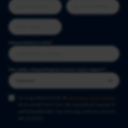
Geboortedatum kind
*
Met welke slaapuitdaging kunnen wij je helpen?
*
Ja, ik ga akkoord met de
algemene voorwaarden
en ik schrijf me in voor de nieuwsbrief waarbij ik
leeftijdsgebonden tips ontvang. Uitschrijven kan
elk moment.