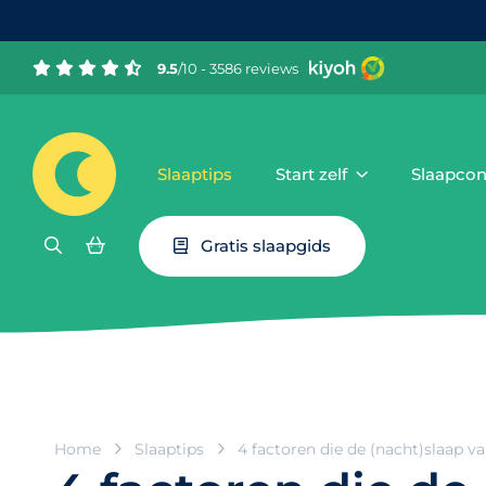
9.5
/10 - 3586 reviews
Slaaptips
Start zelf
Slaapcon
Gratis slaapgids
Home
Slaaptips
4 factoren die de (nacht)slaap va