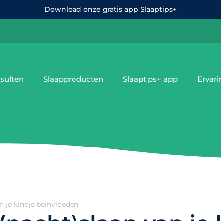
Download onze gratis app Slaaptips+
sulten
Slaapproducten
Slaaptips+ app
Ervar
n je kindje beïnvloeden