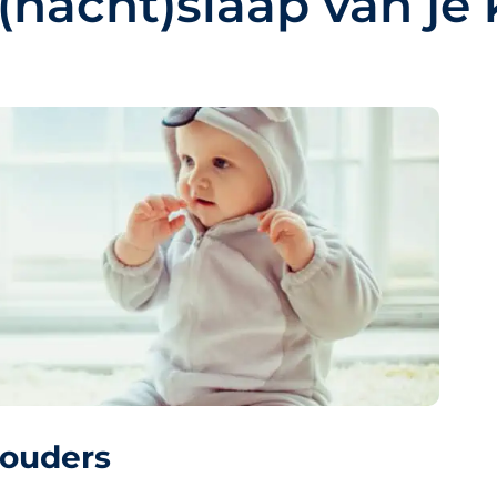
 (nacht)slaap van je 
 ouders