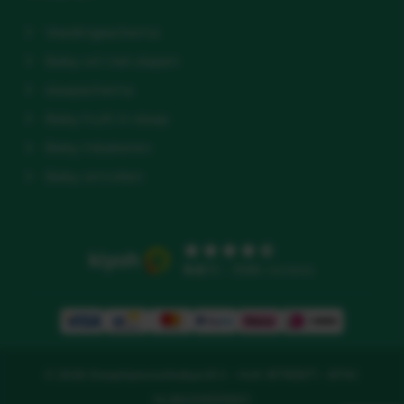
Voedingsschema
Baby wil niet slapen
slaapschema
Baby huilt in slaap
Baby inbakeren
Baby omrollen
9.5
/10 - 3586 reviews
© 2026 Slaaptipsvoorbabys B.V. - KvK: 81783671 - BTW:
NL862218329B01