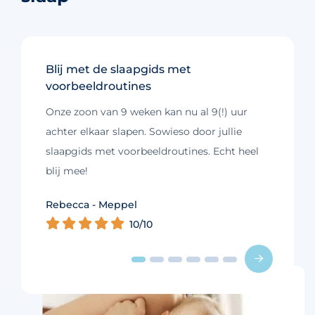
Blij met de slaapgids met
voorbeeldroutines
Onze zoon van 9 weken kan nu al 9(!) uur
achter elkaar slapen. Sowieso door jullie
slaapgids met voorbeeldroutines. Echt heel
blij mee!
Rebecca - Meppel
Tess - Eibergen
10/10
8/10
Dian - Antwerpen
Joy - Amsterdam
Imanuelle - Rotterdam
Marleen - Ruurlo
10/10
8/10
9/10
8/10