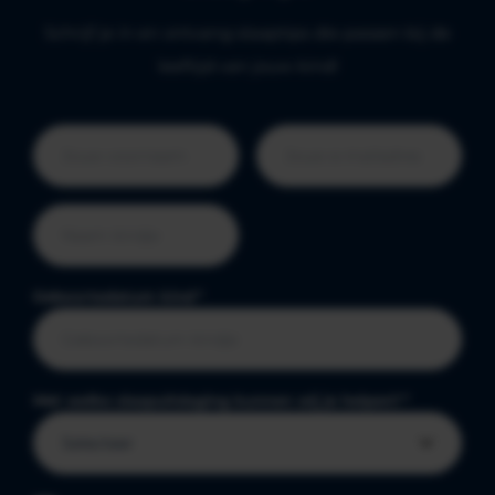
Schrijf je in en ontvang slaaptips die passen bij de
leeftijd van jouw kind!
Geboortedatum kind
*
Met welke slaapuitdaging kunnen wij je helpen?
*