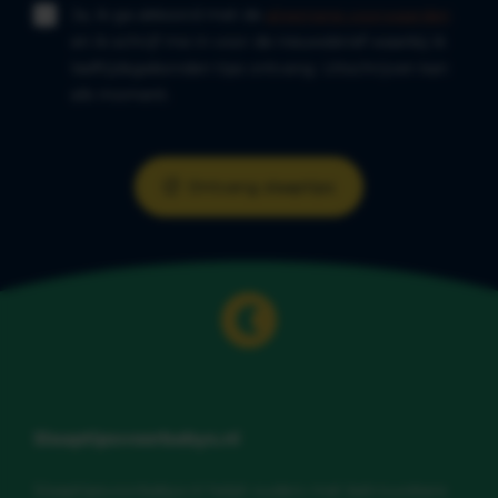
Ja, ik ga akkoord met de
algemene voorwaarden
en ik schrijf me in voor de nieuwsbrief waarbij ik
leeftijdsgebonden tips ontvang. Uitschrijven kan
elk moment.
Ontvang slaaptips
Slaaptipsvoorbabys.nl
Slaaptipsvoorbabys.nl helpt ouders met betrouwbare