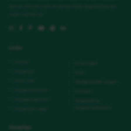
kennis, slimme tools en persoonlijke begeleiding aan
meer (nacht)rust.
Links
Home
Ervaringen
Slaaptips
Over
Start zelf
Veelgestelde vragen
Slaapconsulten
Contact
Slaapproducten
Vergoeding
zorgverzekeraars
Slaaptips+ app
Slaaptips