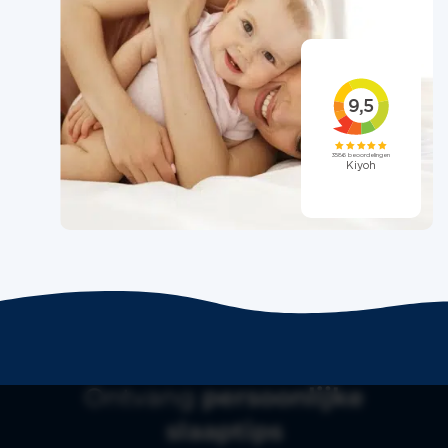
Ontvang
persoonlijke
slaaptips